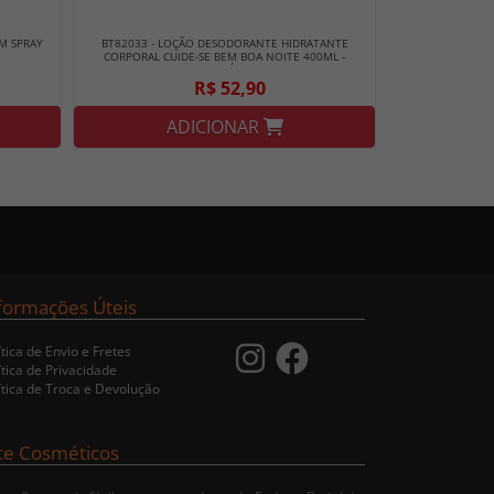
M SPRAY
BT82033 - LOÇÃO DESODORANTE HIDRATANTE
CORPORAL CUIDE-SE BEM BOA NOITE 400ML -
BOTICÁRIO
R$ 52,90
ADICIONAR
formações Úteis
ítica de Envio e Fretes
ítica de Privacidade
ítica de Troca e Devolução
te Cosméticos