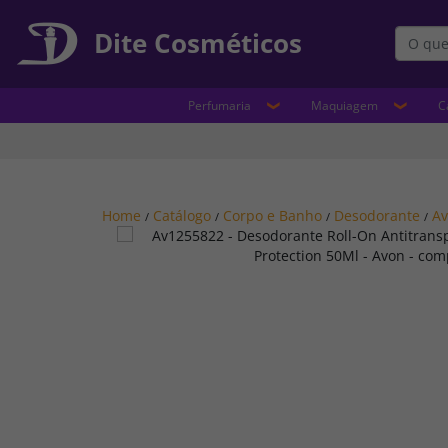
Dite Cosméticos
Perfumaria
Maquiagem
C
Home
Catálogo
Corpo e Banho
Desodorante
A
/
/
/
/