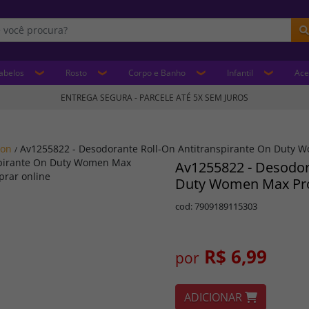
abelos
Rosto
Corpo e Banho
Infantil
Ace
ENTREGA SEGURA - PARCELE ATÉ 5X SEM JUROS
von
Av1255822 - Desodorante Roll-On Antitranspirante On Duty W
/
Av1255822 - Desodor
Duty Women Max Pro
cod: 7909189115303
R$ 6,99
por
ADICIONAR