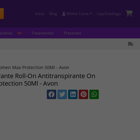
Início
Blog
Minha Conta
Loja/Catálogo
Buscar
ssórios
Tratamentos
Presentes
omen Max Protection 50Ml - Avon
ante Roll-On Antitranspirante On
tection 50Ml - Avon