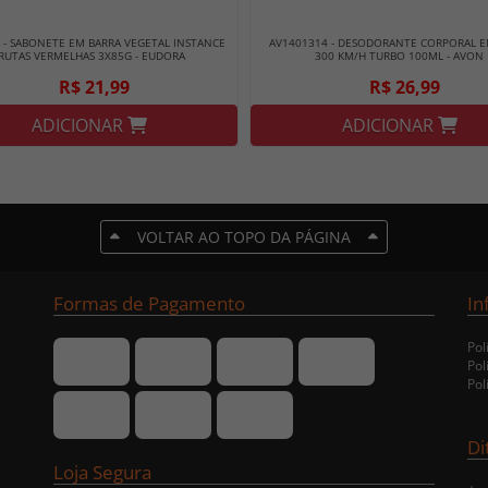
 - SABONETE EM BARRA VEGETAL INSTANCE
AV1401314 - DESODORANTE CORPORAL E
RUTAS VERMELHAS 3X85G - EUDORA
300 KM/H TURBO 100ML - AVON
R$ 21,99
R$ 26,99
ADICIONAR
ADICIONAR
VOLTAR AO TOPO DA PÁGINA
Formas de Pagamento
In
Pol
Pol
Pol
Di
Loja Segura