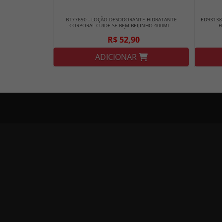
BT77690 - LOÇÃO DESODORANTE HIDRATANTE
ED93138
CORPORAL CUIDE-SE BEM BEIJINHO 400ML -
F
BOTICÁRIO
R$ 52,90
ADICIONAR