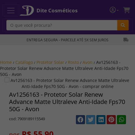
Dite Cosméticos
Bu
ENTREGA SEGURA - PARCELE ATÉ 5X SEM JUROS
Home
Catálogo
Protetor Solar
Rosto
Avon
Av1256163 -
/
/
/
/
/
Protetor Solar Renew Advance Matte Ultraleve Anti-Idade Fps70
50G - Avon
Av1256163 - Protetor Solar Renew
Advance Matte Ultraleve Anti-Idade Fps70
50G - Avon
cod: 7909189115549
R$ 55,90
por