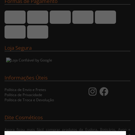
Formas de Pagamento
Loja Segura
Informações Úteis
Política de Envio e Fretes
Política de Privacidade
Política de Troca e Devolução
Dite Cosméticos
Agora ficou mais fácil comprar produtos da Eudora, Boticário, Avon e
Jequiti nas cidades de Recife/PE, Olinda/PE, Paulista/PE, Abreu e Lima/PE e