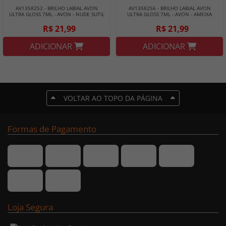
AV1358252 - BRILHO LABIAL AVON
AV1358256 - BRILHO LABIAL AVON
ULTRA GLOSS 7ML - AVON - NUDE SUTIL
ULTRA GLOSS 7ML - AVON - AMEIXA
SUAVE
R$ 21,99
R$ 21,99
ADICIONAR
ADICIONAR
VOLTAR AO TOPO DA PÁGINA
Formas de Pagamento
Loja Segura