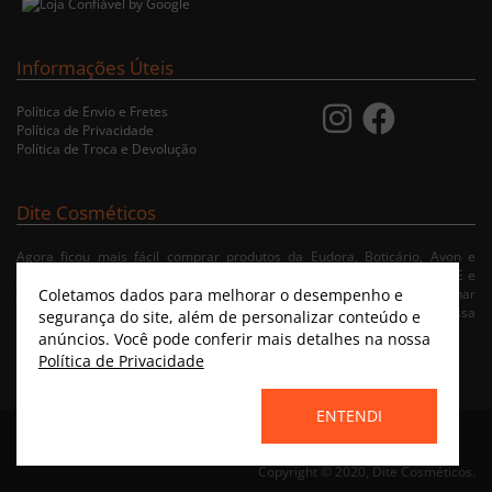
Informações Úteis
Política de Envio e Fretes
Política de Privacidade
Política de Troca e Devolução
Dite Cosméticos
Agora ficou mais fácil comprar produtos da Eudora, Boticário, Avon e
Jequiti nas cidades de Recife/PE, Olinda/PE, Paulista/PE, Abreu e Lima/PE e
Coletamos dados para melhorar o desempenho e
Jaboatão/PE. A nossa loja virtual possibilita ao usuário navegar, selecionar
e fazer pedido de Delivery no conforto da sua residência. Consulte nossa
segurança do site, além de personalizar conteúdo e
condições de entrega.
anúncios. Você pode conferir mais detalhes na nossa
Política de Privacidade
ENTENDI
Home
|
Instagram
|
Facebook
|
Catálogo Virtual
Copyright © 2020, Dite Cosméticos.