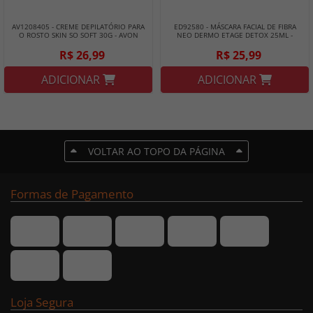
AV1208405 - CREME DEPILATÓRIO PARA
ED92580 - MÁSCARA FACIAL DE FIBRA
O ROSTO SKIN SO SOFT 30G - AVON
NEO DERMO ETAGE DETOX 25ML -
EUDORA
R$ 26,99
R$ 25,99
ADICIONAR
ADICIONAR
VOLTAR AO TOPO DA PÁGINA
Formas de Pagamento
Loja Segura