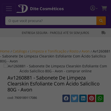
Dite Cosméticos
Bu
ENTREGA SEGURA - PARCELE ATÉ 5X SEM JUROS
Home
Catálogo
Limpeza e Tonificação
Rosto
Avon
Av1260881
/
/
/
/
/
- Sabonete De Limpeza Clearskin Esfoliante Com Ácido Salicílico
80G - Avon
Av1260881 - Sabonete De Limpeza
Clearskin Esfoliante Com Ácido Salicílico
80G - Avon
cod: 7909189117086