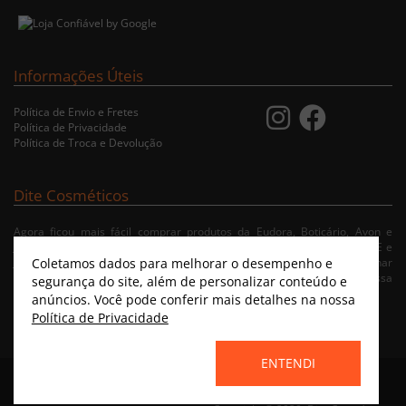
Informações Úteis
Política de Envio e Fretes
Política de Privacidade
Política de Troca e Devolução
Dite Cosméticos
Agora ficou mais fácil comprar produtos da Eudora, Boticário, Avon e
Jequiti nas cidades de Recife/PE, Olinda/PE, Paulista/PE, Abreu e Lima/PE e
Coletamos dados para melhorar o desempenho e
Jaboatão/PE. A nossa loja virtual possibilita ao usuário navegar, selecionar
e fazer pedido de Delivery no conforto da sua residência. Consulte nossa
segurança do site, além de personalizar conteúdo e
condições de entrega.
anúncios. Você pode conferir mais detalhes na nossa
Política de Privacidade
ENTENDI
Home
|
Instagram
|
Facebook
|
Catálogo Virtual