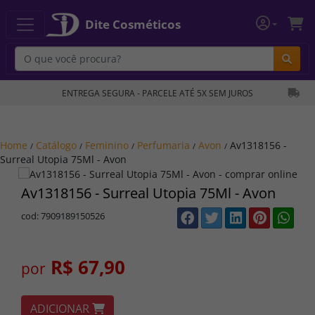
Dite Cosméticos
Bu
ENTREGA SEGURA - PARCELE ATÉ 5X SEM JUROS
Home
Catálogo
Feminino
Perfumaria
Avon
Av1318156 -
/
/
/
/
/
Surreal Utopia 75Ml - Avon
Av1318156 - Surreal Utopia 75Ml - Avon
cod: 7909189150526
R$ 67,90
por
ADICIONAR