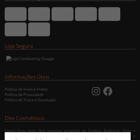
Loja Segura
Informações Úteis
Política de Envio e Fretes
Política de Privacidade
Política de Troca e Devolução
Dite Cosméticos
Agora ficou mais fácil comprar produtos da Eudora, Boticário, Avon e
Jequiti nas cidades de Recife/PE, Olinda/PE, Paulista/PE, Abreu e Lima/PE e