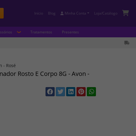
Início
Blog
Minha Conta
Loja/Catálogo
Buscar
ssórios
Tratamentos
Presentes
n - Rosé
nador Rosto E Corpo 8G - Avon -