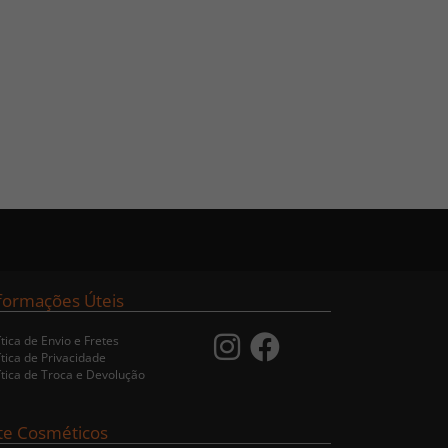
formações Úteis
ítica de Envio e Fretes
ítica de Privacidade
ítica de Troca e Devolução
te Cosméticos