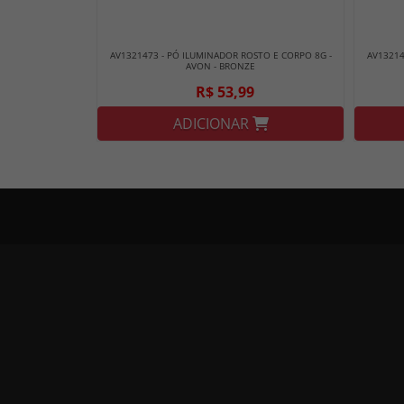
AV1321473 - PÓ ILUMINADOR ROSTO E CORPO 8G -
AV13214
AVON - BRONZE
R$ 53,99
ADICIONAR