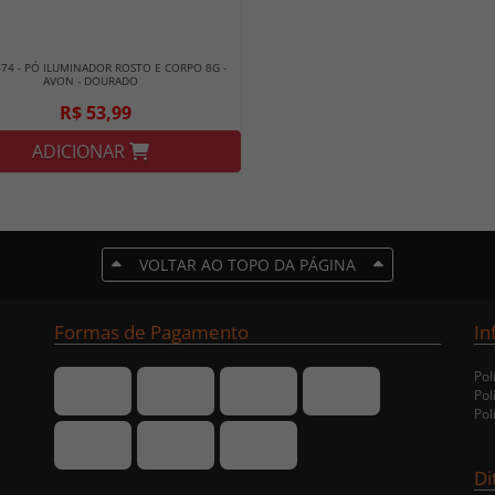
74 - PÓ ILUMINADOR ROSTO E CORPO 8G -
AVON - DOURADO
R$ 53,99
ADICIONAR
VOLTAR AO TOPO DA PÁGINA
Formas de Pagamento
In
Pol
Pol
Pol
Di