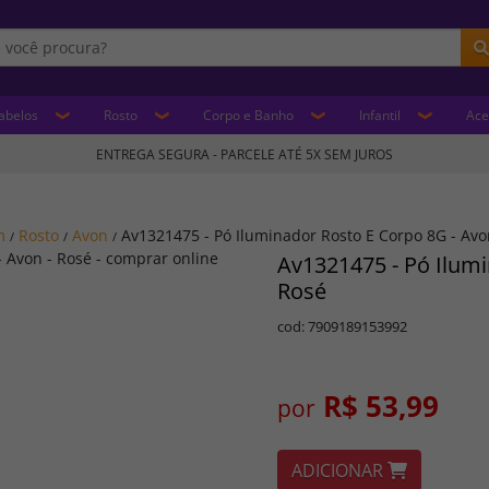
abelos
Rosto
Corpo e Banho
Infantil
Ace
ENTREGA SEGURA - PARCELE ATÉ 5X SEM JUROS
m
Rosto
Avon
Av1321475 - Pó Iluminador Rosto E Corpo 8G - Avo
/
/
/
Av1321475 - Pó Ilumi
Rosé
cod: 7909189153992
R$ 53,99
por
ADICIONAR