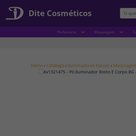
Dite Cosméticos
Perfumaria
Maquiagem
C
Home
Catálogo
Iluminadores Faciais
Maquiage
/
/
/