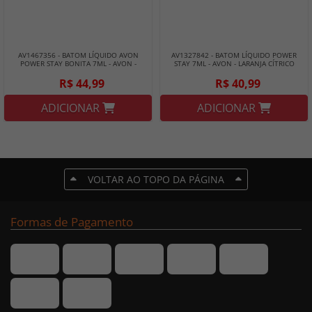
AV1467356 - BATOM LÍQUIDO AVON
AV1327842 - BATOM LÍQUIDO POWER
POWER STAY BONITA 7ML - AVON -
STAY 7ML - AVON - LARANJA CÍTRICO
VERMELHAÇO PODEROSA
R$ 44,99
R$ 40,99
ADICIONAR
ADICIONAR
VOLTAR AO TOPO DA PÁGINA
Formas de Pagamento