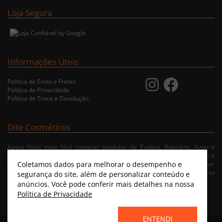
Loja Segura
Informações Úteis
Política de Envio e Fretes
Política de Privacidade
Política de Troca e Devolução
Dite Cosméticos
Agora ficou mais fácil comprar produtos da Eudora, Boticário, Avon e
Jequiti nas cidades de Recife/PE, Olinda/PE, Paulista/PE, Abreu e Lima/PE e
Coletamos dados para melhorar o desempenho e
Jaboatão/PE. A nossa loja virtual possibilita ao usuário navegar, selecionar
e fazer pedido de Delivery no conforto da sua residência. Consulte nossa
segurança do site, além de personalizar conteúdo e
condições de entrega.
anúncios. Você pode conferir mais detalhes na nossa
Política de Privacidade
ENTENDI