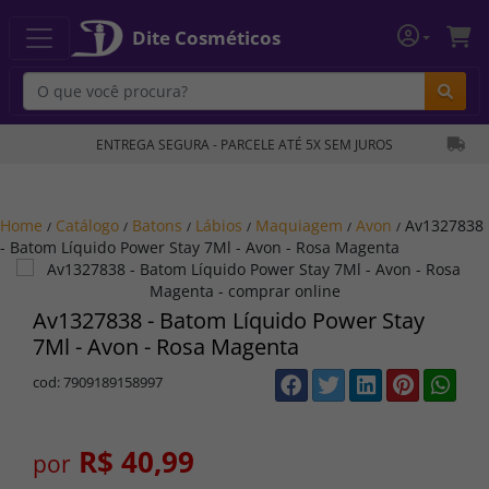
Dite Cosméticos
Bu
ENTREGA SEGURA - PARCELE ATÉ 5X SEM JUROS
Home
Catálogo
Batons
Lábios
Maquiagem
Avon
Av1327838
/
/
/
/
/
/
- Batom Líquido Power Stay 7Ml - Avon - Rosa Magenta
Av1327838 - Batom Líquido Power Stay
7Ml - Avon - Rosa Magenta
cod: 7909189158997
R$ 40,99
por