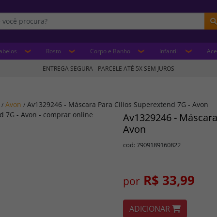
abelos
Rosto
Corpo e Banho
Infantil
Ace
ENTREGA SEGURA - PARCELE ATÉ 5X SEM JUROS
Avon
Av1329246 - Máscara Para Cílios Superextend 7G - Avon
/
/
Av1329246 - Máscara 
Avon
cod: 7909189160822
R$ 33,99
por
ADICIONAR