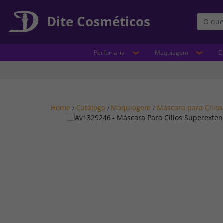
Dite Cosméticos
Perfumaria
Maquiagem
C
Home
Catálogo
Maquiagem
Máscara para Cílios
/
/
/