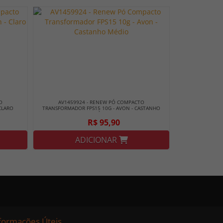
O
AV1459924 - RENEW PÓ COMPACTO
CLARO
TRANSFORMADOR FPS15 10G - AVON - CASTANHO
MÉDIO
R$ 95,90
ADICIONAR
formações Úteis