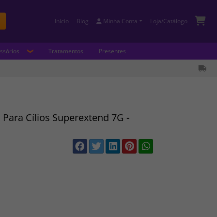
Início
Blog
Minha Conta
Loja/Catálogo
Buscar
ssórios
Tratamentos
Presentes
Para Cílios Superextend 7G -