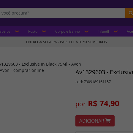
abelos
Rosto
Corpo e Banho
Infantil
Ace
ENTREGA SEGURA - PARCELE ATÉ 5X SEM JUROS
v1329603 - Exclusive In Black 75Ml - Avon
Av1329603 - Exclusiv
cod: 7909189161157
R$ 74,90
por
ADICIONAR