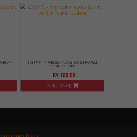
 PARFUM
ED93773 - IMPRESSION AUDAZ EAU DE PARFUM
100ML - EUDORA
R$ 199,99
ADICIONAR
formações Úteis