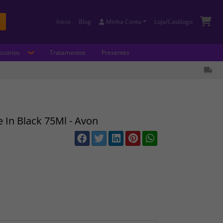
Início
Blog
Minha Conta
Loja/Catálogo
Buscar
ssórios
Tratamentos
Presentes
e In Black 75Ml - Avon