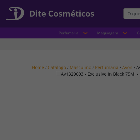
Dite Cosméticos
Perfumaria
Maquiagem
C
Home
Catálogo
Masculino
Perfumaria
Avon
A
/
/
/
/
/