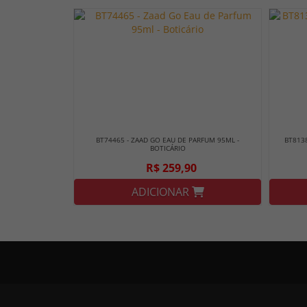
BT74465 - ZAAD GO EAU DE PARFUM 95ML -
BT8138
BOTICÁRIO
R$ 259,90
ADICIONAR