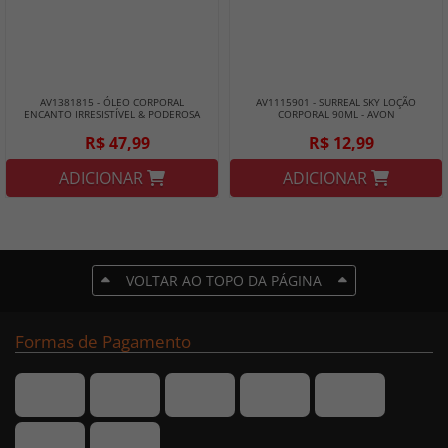
AV1381815 - ÓLEO CORPORAL
AV1115901 - SURREAL SKY LOÇÃO
ENCANTO IRRESISTÍVEL & PODEROSA
CORPORAL 90ML - AVON
200ML - AVON
R$ 47,99
R$ 12,99
ADICIONAR
ADICIONAR
VOLTAR AO TOPO DA PÁGINA
Formas de Pagamento