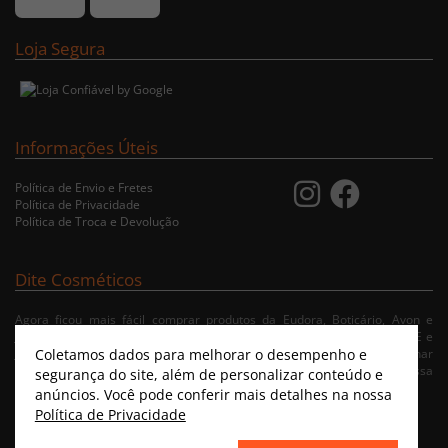
Loja Segura
Informações Úteis
Política de Envio e Fretes
Política de Privacidade
Política de Troca e Devolução
Dite Cosméticos
Agora ficou mais fácil comprar produtos da Eudora, Boticário, Avon e
Jequiti nas cidades de Recife/PE, Olinda/PE, Paulista/PE, Abreu e Lima/PE e
Coletamos dados para melhorar o desempenho e
Jaboatão/PE. A nossa loja virtual possibilita ao usuário navegar, selecionar
e fazer pedido de Delivery no conforto da sua residência. Consulte nossa
segurança do site, além de personalizar conteúdo e
condições de entrega.
anúncios. Você pode conferir mais detalhes na nossa
Política de Privacidade