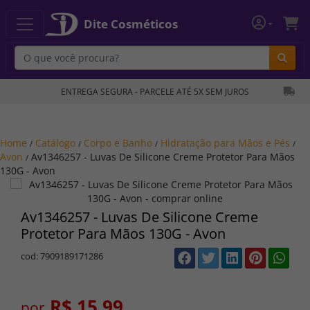
Dite Cosméticos
Bu
ENTREGA SEGURA - PARCELE ATÉ 5X SEM JUROS
Home
Catálogo
Corpo e Banho
Hidratação para Mãos e Pés
/
/
/
/
Avon
Av1346257 - Luvas De Silicone Creme Protetor Para Mãos
/
130G - Avon
Av1346257 - Luvas De Silicone Creme
Protetor Para Mãos 130G - Avon
cod: 7909189171286
R$ 15,99
por