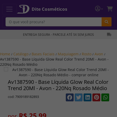
Dite Cosméticos
Bu
ENTREGA SEGURA - PARCELE ATÉ 5X SEM JUROS
Home
Catálogo
Bases Faciais
Maquiagem
Rosto
Avon
/
/
/
/
/
/
Av1387590 - Base Líquida Glow Real Color Trend 20Ml - Avon -
220Nq Rosado Médio
Av1387590 - Base Líquida Glow Real Color
Trend 20Ml - Avon - 220Nq Rosado Médio
cod: 7909189182893
R$ 25,99
por