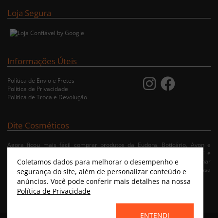
Loja Segura
Informações Úteis
Política de Envio e Fretes
Política de Privacidade
Política de Troca e Devolução
Dite Cosméticos
Agora ficou mais fácil comprar produtos da Eudora, Boticário, Avon e
Jequiti nas cidades de Recife/PE, Olinda/PE, Paulista/PE, Abreu e Lima/PE e
Coletamos dados para melhorar o desempenho e
Jaboatão/PE. A nossa loja virtual possibilita ao usuário navegar, selecionar
e fazer pedido de Delivery no conforto da sua residência. Consulte nossa
segurança do site, além de personalizar conteúdo e
condições de entrega.
anúncios. Você pode conferir mais detalhes na nossa
Política de Privacidade
ENTENDI