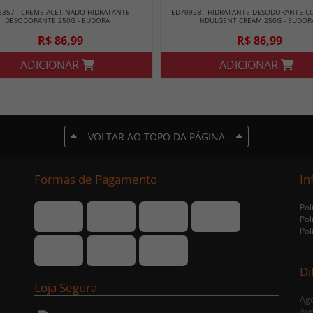
2357 - CREME ACETINADO HIDRATANTE
ED70928 - HIDRATANTE DESODORANTE C
DESODORANTE 250G - EUDORA
INDULGENT CREAM 250G - EUDOR
R$ 86,99
R$ 86,99
ADICIONAR
ADICIONAR
VOLTAR AO TOPO DA PÁGINA
Formas de Pagamento
In
Pol
Pol
Pol
Di
Loja Segura
Ago
Avo