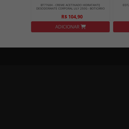
BT77684 - CREME ACETINADO HIDRATANTE
ED7
DESODORANTE CORPORAL LILY 250G - BOTICÁRIO
R$ 104,90
ADICIONAR