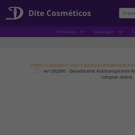
Dite Cosméticos
Perfumaria
Maquiagem
C
Home
Catálogo
Corpo e Banho
Desodorante
A
/
/
/
/