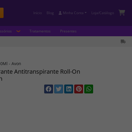
Início
Blog
Minha Conta
Loja/Catálogo
Buscar
ssórios
Tratamentos
Presentes
50Ml - Avon
ante Antitranspirante Roll-On
n