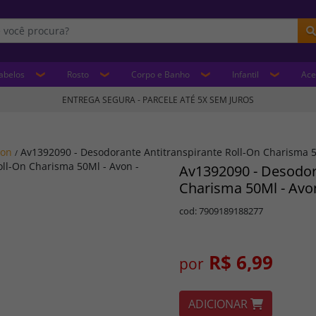
abelos
Rosto
Corpo e Banho
Infantil
Ace
ENTREGA SEGURA - PARCELE ATÉ 5X SEM JUROS
von
Av1392090 - Desodorante Antitranspirante Roll-On Charisma 
/
Av1392090 - Desodor
Charisma 50Ml - Avo
cod: 7909189188277
R$ 6,99
por
ADICIONAR