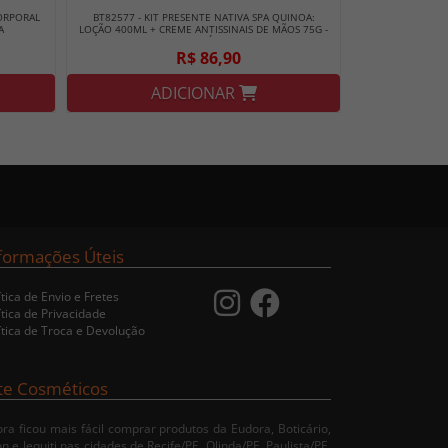
ORPORAL
BT82577 - KIT PRESENTE NATIVA SPA QUINOA:
A
LOÇÃO 400ML + CREME ANTISSINAIS DE MÃOS 75G -
BOTICÁRIO
R$ 86,90
ADICIONAR
formações Úteis
ítica de Envio e Fretes
ítica de Privacidade
ítica de Troca e Devolução
te Cosméticos
ra ficou mais fácil comprar produtos da Eudora, Boticário,
n e Jequiti nas cidades de Recife/PE, Olinda/PE, Paulista/PE,