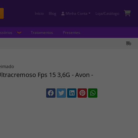
Início
Blog
Minha Conta
Loja/Catálogo
Buscar
ssórios
Tratamentos
Presentes
ueimado
ltracremoso Fps 15 3,6G - Avon -