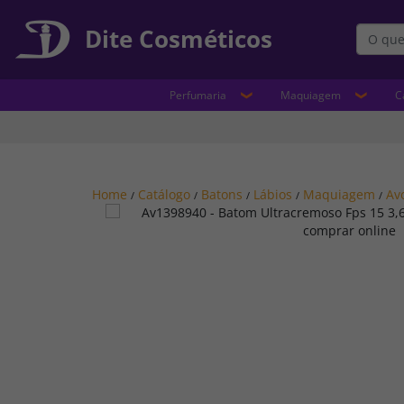
Dite Cosméticos
Perfumaria
Maquiagem
C
Home
Catálogo
Batons
Lábios
Maquiagem
Av
/
/
/
/
/