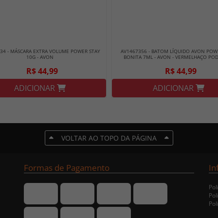
34 - MÁSCARA EXTRA VOLUME POWER STAY
AV1467356 - BATOM LÍQUIDO AVON POW
10G - AVON
BONITA 7ML - AVON - VERMELHAÇO PO
R$ 44,99
R$ 44,99
ADICIONAR
ADICIONAR
VOLTAR AO TOPO DA PÁGINA
Formas de Pagamento
In
Pol
Pol
Pol