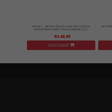
ED92811 - BATOM LÍQUIDO GLAM DUO CLINICAL
AV14048
MICROPIGMENTAÇÃO CANELA SUBLIME 3,5G -
EUDORA
R$ 48,99
ADICIONAR