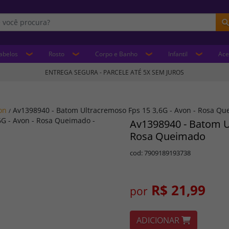
abelos
Rosto
Corpo e Banho
Infantil
Ace
ENTREGA SEGURA - PARCELE ATÉ 5X SEM JUROS
on
Av1398940 - Batom Ultracremoso Fps 15 3,6G - Avon - Rosa Q
/
Av1398940 - Batom U
Rosa Queimado
cod: 7909189193738
R$ 21,99
por
ADICIONAR