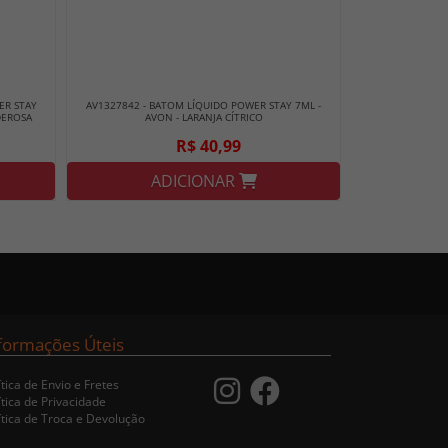
ER STAY
AV1327842 - BATOM LÍQUIDO POWER STAY 7ML -
DEROSA
AVON - LARANJA CÍTRICO
R$ 40,99
ADICIONAR
formações Úteis
ítica de Envio e Fretes
ítica de Privacidade
ítica de Troca e Devolução