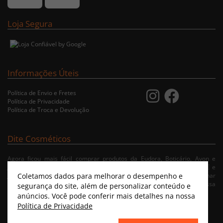
Loja Segura
Informações Úteis
Política de Envio e Fretes
Política de Privacidade
Política de Troca e Devolução
Dite Cosméticos
Agora ficou mais fácil comprar produtos da Eudora, Boticário, Avon e
Jequiti nas cidades de Recife/PE, Olinda/PE, Paulista/PE, Abreu e Lima/PE e
Coletamos dados para melhorar o desempenho e
Jaboatão/PE. A nossa loja virtual possibilita ao usuário navegar, selecionar
e fazer pedido de Delivery no conforto da sua residência. Consulte nossa
segurança do site, além de personalizar conteúdo e
condições de entrega.
anúncios. Você pode conferir mais detalhes na nossa
Política de Privacidade