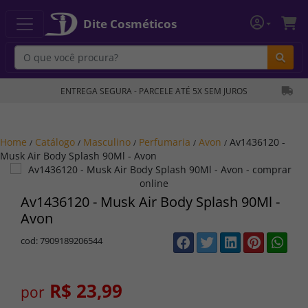
Dite Cosméticos
Bu
ENTREGA SEGURA - PARCELE ATÉ 5X SEM JUROS
Home
Catálogo
Masculino
Perfumaria
Avon
Av1436120 -
/
/
/
/
/
Musk Air Body Splash 90Ml - Avon
Av1436120 - Musk Air Body Splash 90Ml -
Avon
cod: 7909189206544
R$ 23,99
por