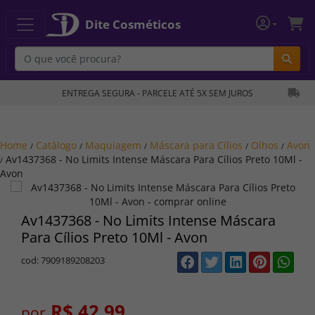
Dite Cosméticos
Bu
ENTREGA SEGURA - PARCELE ATÉ 5X SEM JUROS
Home
Catálogo
Maquiagem
Máscara para Cílios
Olhos
Avon
/
/
/
/
/
Av1437368 - No Limits Intense Máscara Para Cílios Preto 10Ml -
/
Avon
Av1437368 - No Limits Intense Máscara
Para Cílios Preto 10Ml - Avon
cod: 7909189208203
R$ 42,99
por