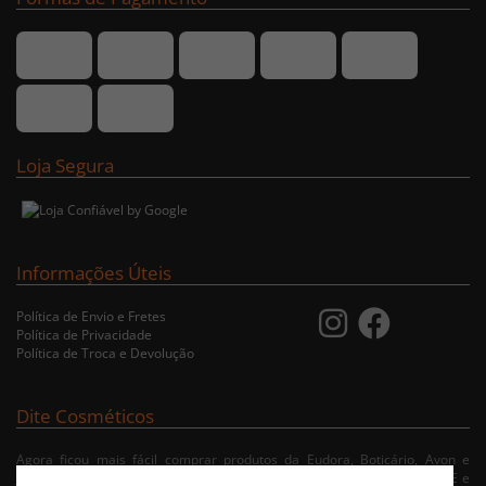
Loja Segura
Informações Úteis
Política de Envio e Fretes
Política de Privacidade
Política de Troca e Devolução
Dite Cosméticos
Agora ficou mais fácil comprar produtos da Eudora, Boticário, Avon e
Jequiti nas cidades de Recife/PE, Olinda/PE, Paulista/PE, Abreu e Lima/PE e