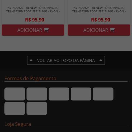
AV1459925 - RENEW PÓ COMPACTO
AV1459924 - RENEW PÓ COMPACTO
TRANSFORMADOR FPS15 10G - AVON -
TRANSFORMADOR FPS15 10G - AVON -
CLARO
CASTANHO MÉDIO
R$ 95,90
R$ 95,90
ADICIONAR
ADICIONAR
VOLTAR AO TOPO DA PÁGINA
Formas de Pagamento
Loja Segura