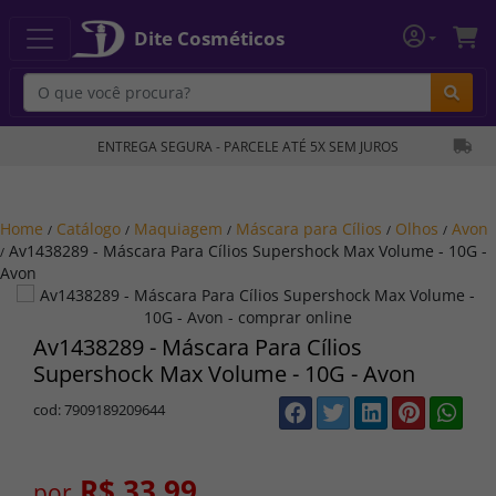
Dite Cosméticos
Bu
ENTREGA SEGURA - PARCELE ATÉ 5X SEM JUROS
Home
Catálogo
Maquiagem
Máscara para Cílios
Olhos
Avon
/
/
/
/
/
Av1438289 - Máscara Para Cílios Supershock Max Volume - 10G -
/
Avon
Av1438289 - Máscara Para Cílios
Supershock Max Volume - 10G - Avon
cod: 7909189209644
R$ 33,99
por