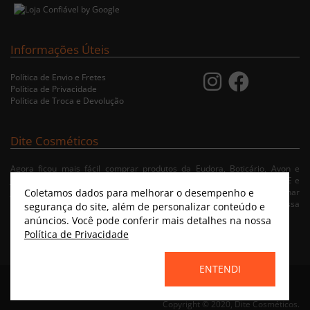
Informações Úteis
Política de Envio e Fretes
Política de Privacidade
Política de Troca e Devolução
Dite Cosméticos
Agora ficou mais fácil comprar produtos da Eudora, Boticário, Avon e
Jequiti nas cidades de Recife/PE, Olinda/PE, Paulista/PE, Abreu e Lima/PE e
Coletamos dados para melhorar o desempenho e
Jaboatão/PE. A nossa loja virtual possibilita ao usuário navegar, selecionar
e fazer pedido de Delivery no conforto da sua residência. Consulte nossa
segurança do site, além de personalizar conteúdo e
condições de entrega.
anúncios. Você pode conferir mais detalhes na nossa
Política de Privacidade
ENTENDI
Home
|
Instagram
|
Facebook
|
Catálogo Virtual
Copyright © 2020, Dite Cosméticos.