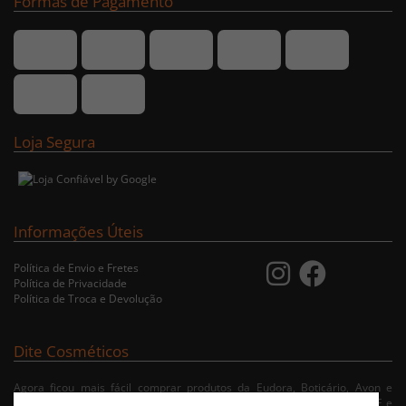
Formas de Pagamento
Loja Segura
Informações Úteis
Política de Envio e Fretes
Política de Privacidade
Política de Troca e Devolução
Dite Cosméticos
Agora ficou mais fácil comprar produtos da Eudora, Boticário, Avon e
Jequiti nas cidades de Recife/PE, Olinda/PE, Paulista/PE, Abreu e Lima/PE e