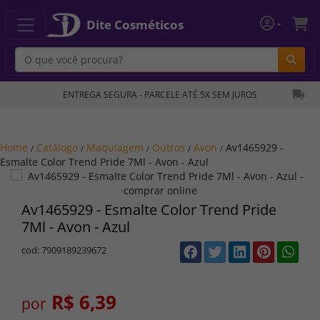
Dite Cosméticos
Bu
ENTREGA SEGURA - PARCELE ATÉ 5X SEM JUROS
Home
Catálogo
Maquiagem
Outros
Avon
Av1465929 -
/
/
/
/
/
Esmalte Color Trend Pride 7Ml - Avon - Azul
Av1465929 - Esmalte Color Trend Pride
7Ml - Avon - Azul
cod: 7909189239672
R$ 6,39
por