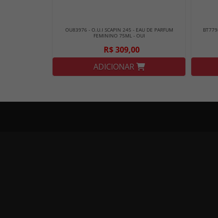
OU83976 - O.U.I SCAPIN 245 - EAU DE PARFUM
BT779
FEMININO 75ML - OUI
R$ 309,00
ADICIONAR