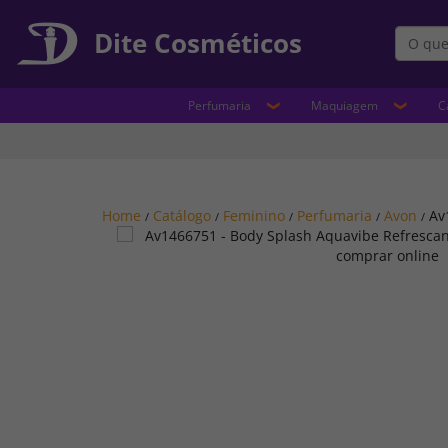
Dite Cosméticos
Perfumaria
Maquiagem
C
Home
Catálogo
Feminino
Perfumaria
Avon
Av
/
/
/
/
/