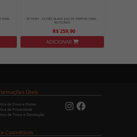
 50ML -
BT74391 - ELYSÉE BLANC EAU DE PARFUM 50ML -
BOTICÁRIO
R$ 259,90
ADICIONAR
formações Úteis
ítica de Envio e Fretes
ítica de Privacidade
ítica de Troca e Devolução
te Cosméticos