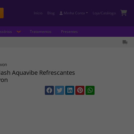
Início
Blog
Minha Conta
Loja/Catálogo
Buscar
ssórios
Tratamentos
Presentes
Avon
lash Aquavibe Refrescantes
von