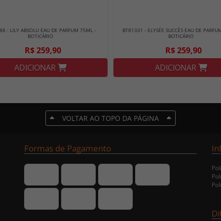
88 - LILY ABSOLU EAU DE PARFUM 75ML -
BT81331 - ELYSÉE SUCCÈS EAU DE PARFUM
BOTICÁRIO
BOTICÁRIO
R$ 259,90
R$ 259,90
ADICIONAR
ADICIONAR
VOLTAR AO TOPO DA PÁGINA
Formas de Pagamento
In
Pol
Pol
Pol
Di