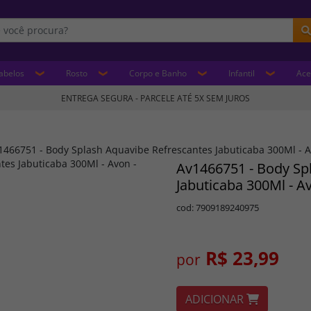
abelos
Rosto
Corpo e Banho
Infantil
Ace
ENTREGA SEGURA - PARCELE ATÉ 5X SEM JUROS
1466751 - Body Splash Aquavibe Refrescantes Jabuticaba 300Ml - 
Av1466751 - Body Sp
Jabuticaba 300Ml - A
cod: 7909189240975
R$ 23,99
por
ADICIONAR