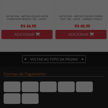
AV1467356 - BATOM LÍQUIDO AVON
AV1327842 - BATOM LÍQUIDO POWER
POWER STAY BONITA 7ML - AVON -
STAY 7ML - AVON - LARANJA CÍTRICO
VERMELHAÇO PODEROSA
R$ 44,99
R$ 40,99
ADICIONAR
ADICIONAR
VOLTAR AO TOPO DA PÁGINA
Formas de Pagamento