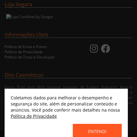
Loja Segura
Informações Úteis
Política de Envio e Fretes
Política de Privacidade
Política de Troca e Devolução
Dite Cosméticos
Agora ficou mais fácil comprar produtos da Eudora, Boticário, Avon e
Jequiti nas cidades de Recife/PE, Olinda/PE, Paulista/PE, Abreu e Lima/PE e
Coletamos dados para melhorar o desempenho e
Jaboatão/PE. A nossa loja virtual possibilita ao usuário navegar, selecionar
e fazer pedido de Delivery no conforto da sua residência. Consulte nossa
segurança do site, além de personalizar conteúdo e
condições de entrega.
anúncios. Você pode conferir mais detalhes na nossa
Política de Privacidade
ENTENDI
Home
|
Instagram
|
Facebook
|
Catálogo Virtual