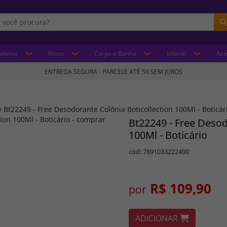
abelos
Rosto
Corpo e Banho
Infantil
Ace
ENTREGA SEGURA - PARCELE ATÉ 5X SEM JUROS
Bt22249 - Free Desodorante Colônia Boticollection 100Ml - Boticár
/
Bt22249 - Free Desod
100Ml - Boticário
cod: 7891033222490
R$ 109,90
por
ADICIONAR