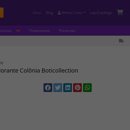
Início
Blog
Minha Conta
Loja/Catálogo
Buscar
ssórios
Tratamentos
Presentes
io
orante Colônia Boticollection