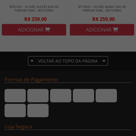
BT81331 - ELYSÉE SUCCÈS EAU DE
BT74391 - ELYSÉE BLANC EAU DE
PARFUM 50ML - BOTICÁRIO
PARFUM 50ML - BOTICÁRIO
R$ 259,90
R$ 259,90
ADICIONAR
ADICIONAR
VOLTAR AO TOPO DA PÁGINA
Formas de Pagamento
Loja Segura