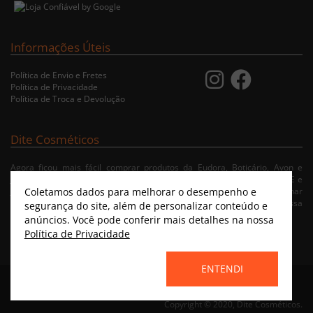
Informações Úteis
Política de Envio e Fretes
Política de Privacidade
Política de Troca e Devolução
Dite Cosméticos
Agora ficou mais fácil comprar produtos da Eudora, Boticário, Avon e
Jequiti nas cidades de Recife/PE, Olinda/PE, Paulista/PE, Abreu e Lima/PE e
Coletamos dados para melhorar o desempenho e
Jaboatão/PE. A nossa loja virtual possibilita ao usuário navegar, selecionar
e fazer pedido de Delivery no conforto da sua residência. Consulte nossa
segurança do site, além de personalizar conteúdo e
condições de entrega.
anúncios. Você pode conferir mais detalhes na nossa
Política de Privacidade
ENTENDI
Home
|
Instagram
|
Facebook
|
Catálogo Virtual
Copyright © 2020, Dite Cosméticos.