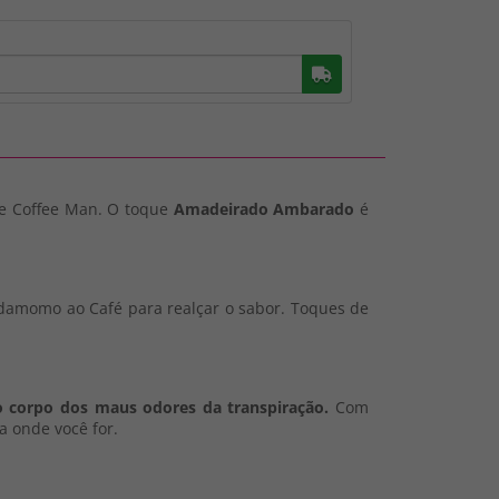
Buscar
de Coffee Man. O toque
Amadeirado Ambarado
é
cardamomo ao Café para realçar o sabor. Toques de
o corpo dos maus odores da transpiração.
Com
a onde você for.