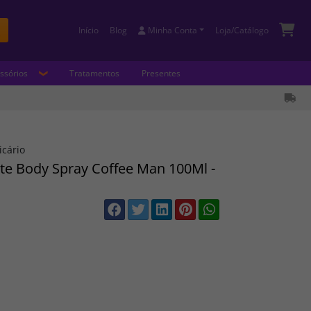
Início
Blog
Minha Conta
Loja/Catálogo
Buscar
ssórios
Tratamentos
Presentes
icário
te Body Spray Coffee Man 100Ml -