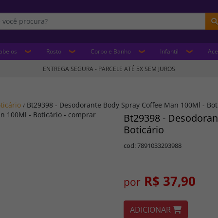
abelos
Rosto
Corpo e Banho
Infantil
Ace
ENTREGA SEGURA - PARCELE ATÉ 5X SEM JUROS
ticário
Bt29398 - Desodorante Body Spray Coffee Man 100Ml - Bot
/
Bt29398 - Desodoran
Boticário
cod: 7891033293988
R$ 37,90
por
ADICIONAR