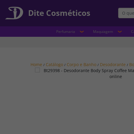
Dite Cosméticos
Perfumaria
Maquiagem
C
Home
Catálogo
Corpo e Banho
Desodorante
Bo
/
/
/
/