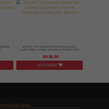
ORPORAL
BT82577 - KIT PRESENTE NATIVA SPA QUINOA:
A
LOÇÃO 400ML + CREME ANTISSINAIS DE MÃOS 75G -
BOTICÁRIO
R$ 86,90
ADICIONAR
formações Úteis