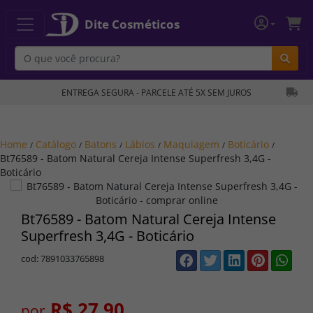
Dite Cosméticos
Bu
ENTREGA SEGURA - PARCELE ATÉ 5X SEM JUROS
Home
Catálogo
Batons
Lábios
Maquiagem
Boticário
/
/
/
/
/
/
Bt76589 - Batom Natural Cereja Intense Superfresh 3,4G -
Boticário
Bt76589 - Batom Natural Cereja Intense
Superfresh 3,4G - Boticário
cod: 7891033765898
R$ 27,90
por