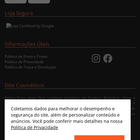
Loja Segura
Informações Úteis
Política de Envio e Fretes
Política de Privacidade
Política de Troca e Devolução
Dite Cosméticos
Agora ficou mais fácil comprar produtos da Eudora, Boticário, Avon e
Jequiti nas cidades de Recife/PE, Olinda/PE, Paulista/PE, Abreu e Lima/PE e
Coletamos dados para melhorar o desempenho e
Jaboatão/PE. A nossa loja virtual possibilita ao usuário navegar, selecionar
e fazer pedido de Delivery no conforto da sua residência. Consulte nossa
segurança do site, além de personalizar conteúdo e
condições de entrega.
anúncios. Você pode conferir mais detalhes na nossa
Política de Privacidade