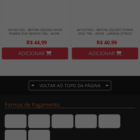
AV1467356 - BATOM LÍQUIDO AVON
AV1327842 - BATOM LÍQUIDO POWER
POWER STAY BONITA 7ML - AVON -
STAY 7ML - AVON - LARANJA CÍTRICO
VERMELHAÇO PODEROSA
R$ 44,99
R$ 40,99
ADICIONAR
ADICIONAR
VOLTAR AO TOPO DA PÁGINA
Formas de Pagamento