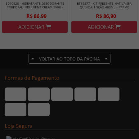
ED70928 - HIDRATANTE DESODORANTE
BT82577 - KIT PRESENTE NATIVA SPA
CORPORAL INDULGENT CREAM 250G -
QUINOA: LOÇÃO 400ML + CREME
EUDORA
ANTISSINAIS DE MÃOS 75G - BOTICÁRIO
R$ 86,99
R$ 86,90
ADICIONAR
ADICIONAR
VOLTAR AO TOPO DA PÁGINA
Formas de Pagamento
Loja Segura