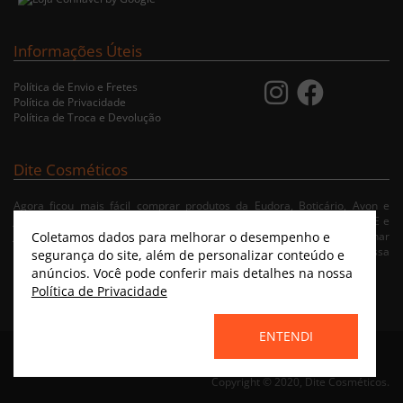
Informações Úteis
Política de Envio e Fretes
Política de Privacidade
Política de Troca e Devolução
Dite Cosméticos
Agora ficou mais fácil comprar produtos da Eudora, Boticário, Avon e
Jequiti nas cidades de Recife/PE, Olinda/PE, Paulista/PE, Abreu e Lima/PE e
Coletamos dados para melhorar o desempenho e
Jaboatão/PE. A nossa loja virtual possibilita ao usuário navegar, selecionar
e fazer pedido de Delivery no conforto da sua residência. Consulte nossa
segurança do site, além de personalizar conteúdo e
condições de entrega.
anúncios. Você pode conferir mais detalhes na nossa
Política de Privacidade
ENTENDI
Home
|
Instagram
|
Facebook
|
Catálogo Virtual
Copyright © 2020, Dite Cosméticos.