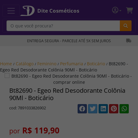
Dite Cosméticos
Bu
ENTREGA SEGURA - PARCELE ATÉ 5X SEM JUROS
Home
Catálogo
Feminino
Perfumaria
Boticário
Bt82690 -
/
/
/
/
/
Egeo Red Desodorante Colônia 90Ml - Boticário
Bt82690 - Egeo Red Desodorante Colônia
90Ml - Boticário
cod: 7891033826902
R$ 119,90
por