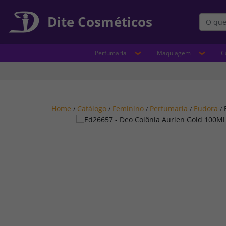
Dite Cosméticos
Perfumaria
Maquiagem
C
Home
Catálogo
Feminino
Perfumaria
Eudora
/
/
/
/
/