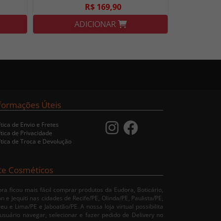
R$ 169,90
ADICIONAR
formações Úteis
ítica de Envio e Fretes
ítica de Privacidade
ítica de Troca e Devolução
te Cosméticos
ra ficou mais fácil comprar produtos da Eudora, Boticário,
n e Jequiti nas cidades de Recife/PE, Olinda/PE, Paulista/PE,
eu e Lima/PE e Jaboatão/PE. A nossa loja virtual possibilita
usuário navegar, selecionar e fazer pedido de Delivery no