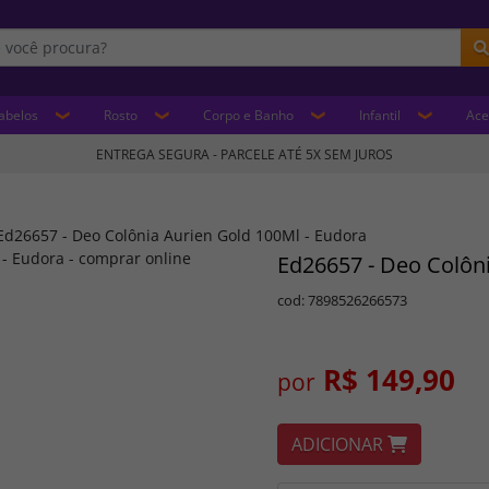
abelos
Rosto
Corpo e Banho
Infantil
Ace
ENTREGA SEGURA - PARCELE ATÉ 5X SEM JUROS
Ed26657 - Deo Colônia Aurien Gold 100Ml - Eudora
Ed26657 - Deo Colôni
cod: 7898526266573
R$ 149,90
por
ADICIONAR