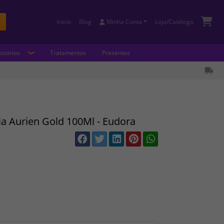
Início
Blog
Minha Conta
Loja/Catálogo
Buscar
ssórios
Tratamentos
Presentes
a Aurien Gold 100Ml - Eudora