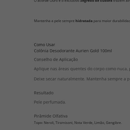
O acorde Ouro e o exclusivo
Segredo de Eudora
trazem ain
Mantenha a pele sempre
hidratada
para maior durabilidad
Como Usar
Colônia Desodorante Aurien Gold 100ml
Conselho de Aplicação
Aplique nas áreas quentes do corpo como nuca, 
Deixe secar naturalmente. Mantenha sempre a p
Resultado
Pele perfumada.
Pirâmide Olfativa
Topo: Neroli, Tiramisoni, Nota Verde, Limão, Gengibre.