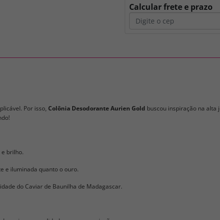
Calcular frete e prazo
licável. Por isso,
Colônia Desodorante Aurien Gold
buscou inspiração na alta j
ndo!
e brilho.
te e iluminada quanto o ouro.
osidade do Caviar de Baunilha de Madagascar.