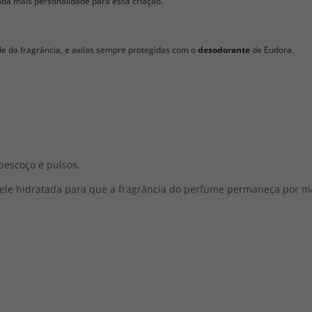
da mais personalidade para essa criação.
e da fragrância, e axilas sempre protegidas com o
desodorante
de Eudora.
pescoço e pulsos.
ele hidratada para que a fragrância do perfume permaneça por ma