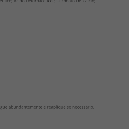
tílico; Ácido Deidroacético ; Gliconato De Cálcio;
gue abundantemente e reaplique se necessário.