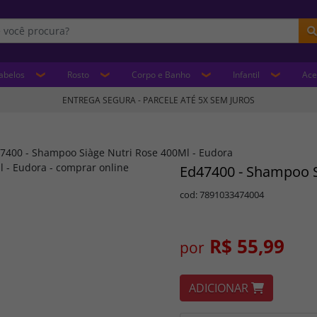
abelos
Rosto
Corpo e Banho
Infantil
Ace
ENTREGA SEGURA - PARCELE ATÉ 5X SEM JUROS
7400 - Shampoo Siàge Nutri Rose 400Ml - Eudora
Ed47400 - Shampoo S
cod: 7891033474004
R$ 55,99
por
ADICIONAR