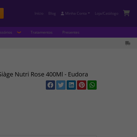
Início
Blog
Minha Conta
Loja/Catálogo
Buscar
ssórios
Tratamentos
Presentes
iàge Nutri Rose 400Ml - Eudora