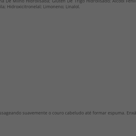
na De Milho Hidrolisada; Glúten De Trigo Hidrolisado; Álcool Fenile
la; Hidroxicitronelal; Limoneno; Linalol.
ssageando suavemente o couro cabeludo até formar espuma. Enxá