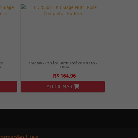
GE
ED20500 - KIT SIÀGE NUTRI ROSÉ COMPLETO -
A
EUDORA
R$ 164,96
ADICIONAR
formações Úteis