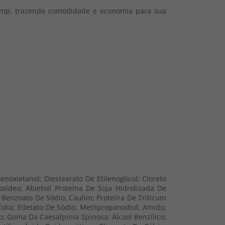
ump, trazendo comodidade e economia para sua
noxietanol; Diestearato De Etilenoglicol; Cloreto
osídeo; Abietoil Proteína De Soja Hidrolisada De
; Benzoato De Sódio; Caulim; Proteína De Triticum
tifolia; Edetato De Sódio; Metilpropanodiol; Amido;
io; Goma Da Caesalpinia Spinosa; Álcool Benzílico;