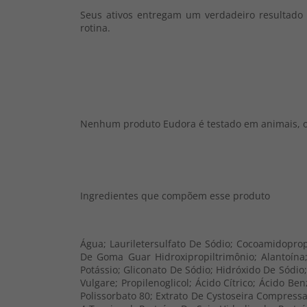
Seus ativos entregam um verdadeiro resultad
rotina.
Nenhum produto Eudora é testado em animais, ou 
Ingredientes que compõem esse produto
Água; Lauriletersulfato De Sódio; Cocoamidopropi
De Goma Guar Hidroxipropiltrimônio; Alantoína; 
Potássio; Gliconato De Sódio; Hidróxido De Sódio
Vulgare; Propilenoglicol; Ácido Cítrico; Ácido Ben
Polissorbato 80; Extrato De Cystoseira Compressa;