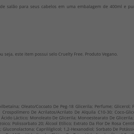
o de salão para seus cabelos em uma embalagem de 400ml e p
seja, este item possui selo Cruelty Free. Produto Vegano.
lbetaína; Oleato/Cocoato De Peg-18 Glicerila; Perfume; Glicerol; Fe
Crospolímero De Acrilatos/Acrilato De Alquila C10-30; Coco-Glic
; Ácido Láctico; Monoleato De Glicerila; Monoestearato De Glicerila
zoico; Polissorbato 20; Álcool Etílico; Extrato Da Flor De Rosa Cen
 Gluconolactona; Caprililglicol; 1,2-Hexanodiol; Sorbato De Potáss