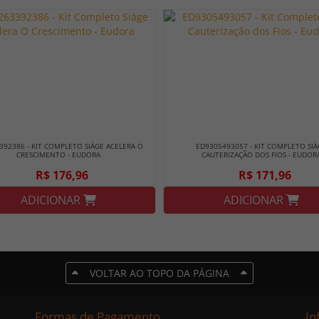
392386 - KIT COMPLETO SIÀGE ACELERA O
ED9305493057 - KIT COMPLETO SIÀ
CRESCIMENTO - EUDORA
CAUTERIZAÇÃO DOS FIOS - EUDOR
R$ 176,96
R$ 171,96
ADICIONAR
ADICIONAR
VOLTAR AO TOPO DA PÁGINA
Formas de Pagamento
In