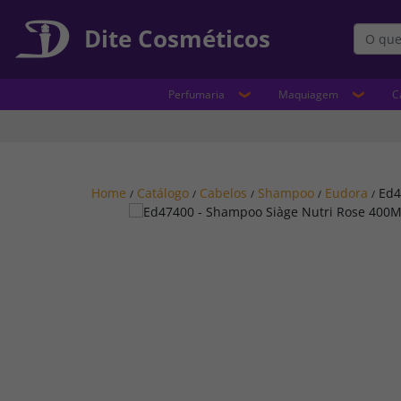
Dite Cosméticos
Perfumaria
Maquiagem
C
Home
Catálogo
Cabelos
Shampoo
Eudora
Ed4
/
/
/
/
/