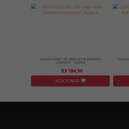
ED9256192560 - KIT SIÀGE NUTRI DIAMOND
ED9263
COMPLETO - EUDORA
R$ 184,96
ADICIONAR