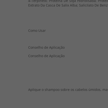
4-Terpineol; Proteína De Soja Hidrolisada; Proteí
Extrato Da Casca De Salix Alba; Salicilato De Benzi
Como Usar
Conselho de Aplicação
Conselho de Aplicação
Aplique o shampoo sobre os cabelos úmidos, ma