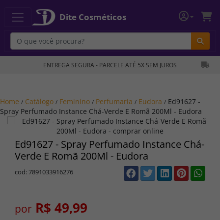
Dite Cosméticos
Bu
ENTREGA SEGURA - PARCELE ATÉ 5X SEM JUROS
Home
Catálogo
Feminino
Perfumaria
Eudora
Ed91627 -
/
/
/
/
/
Spray Perfumado Instance Chá-Verde E Romã 200Ml - Eudora
Ed91627 - Spray Perfumado Instance Chá-
Verde E Romã 200Ml - Eudora
cod: 7891033916276
R$ 49,99
por