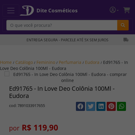
Dite Cosméticos
Bu
ENTREGA SEGURA - PARCELE ATÉ 5X SEM JUROS
Home
Catálogo
Feminino
Perfumaria
Eudora
Ed91765 - In
/
/
/
/
/
Love Deo Colônia 100Ml - Eudora
Ed91765 - In Love Deo Colônia 100Ml -
Eudora
cod: 7891033917655
R$ 119,90
por