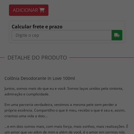
ADICIONAR
Calcular frete e prazo
Busc
DETALHE DO PRODUTO
Colônia Desodorante In Love 100ml
Juntos, somos mais do que eu e você. Somos laços unidos pela sintonia,
admiração e cumplicidade.
Em uma parceria verdadeira, vestimos a mesma pele sem perder a
própria essência. Compartilho o que é meu, recebo o que é seu e, assim,
criamos uma vida a dois…
…e em dois somos mais, com mais força, mais sonhos, mais realizações. É
um amor que vai além de mim e além de você, é o amor em sermos nós.