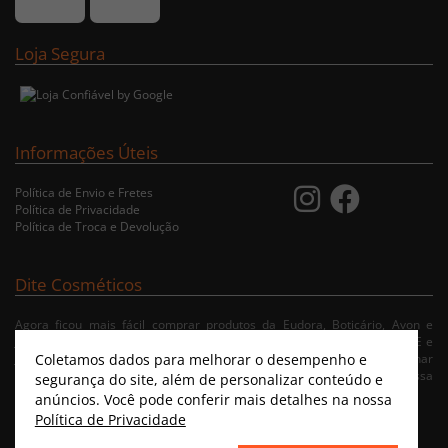
Loja Segura
Informações Úteis
Política de Envio e Fretes
Política de Privacidade
Política de Troca e Devolução
Dite Cosméticos
Agora ficou mais fácil comprar produtos da Eudora, Boticário, Avon e
Jequiti nas cidades de Recife/PE, Olinda/PE, Paulista/PE, Abreu e Lima/PE e
Coletamos dados para melhorar o desempenho e
Jaboatão/PE. A nossa loja virtual possibilita ao usuário navegar, selecionar
e fazer pedido de Delivery no conforto da sua residência. Consulte nossa
segurança do site, além de personalizar conteúdo e
condições de entrega.
anúncios. Você pode conferir mais detalhes na nossa
Política de Privacidade