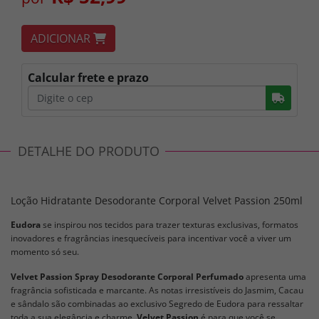
ADICIONAR
Calcular frete e prazo
Busc
DETALHE DO PRODUTO
Loção Hidratante Desodorante Corporal Velvet Passion 250ml
Eudora
se inspirou nos tecidos para trazer texturas exclusivas, formatos
inovadores e fragrâncias inesquecíveis para incentivar você a viver um
momento só seu.
Velvet Passion Spray Desodorante Corporal Perfumado
apresenta uma
fragrância sofisticada e marcante. As notas irresistíveis do Jasmim, Cacau
e sândalo são combinadas ao exclusivo Segredo de Eudora para ressaltar
toda a sua elegância e charme.
Velvet Passion
é para que você se