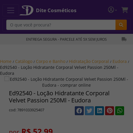
Dite Cosméticos
Bu
ENTREGA SEGURA - PARCELE ATÉ 5X SEM JUROS
Home
Catálogo
Corpo e Banho
Hidratação Corporal
Eudora
/
/
/
/
/
Ed92540 - Loção Hidratante Corporal Velvet Passion 250Ml -
Eudora
Ed92540 - Loção Hidratante Corporal
Velvet Passion 250Ml - Eudora
cod: 7891033925407
R$ 52,99
por