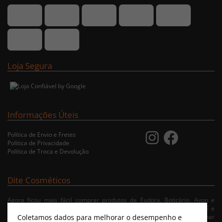
Loja Segura
Informações Úteis
Política de Envio e Fretes
Política de Privacidade
Política de Troca e Devolução
Dite Cosméticos
Agora ficou mais fácil comprar produtos da Eudora, Boticário, Avon e
Jequiti nas cidades de Recife/PE, Olinda/PE, Paulista/PE, Abreu e Lima/PE e
Coletamos dados para melhorar o desempenho e
Jaboatão/PE. A nossa loja virtual possibilita ao usuário navegar, selecionar