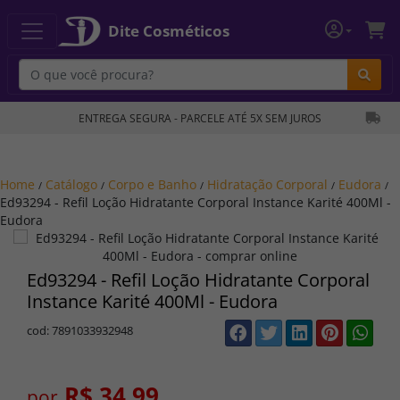
Dite Cosméticos
Bu
ENTREGA SEGURA - PARCELE ATÉ 5X SEM JUROS
Home
Catálogo
Corpo e Banho
Hidratação Corporal
Eudora
/
/
/
/
/
Ed93294 - Refil Loção Hidratante Corporal Instance Karité 400Ml -
Eudora
Ed93294 - Refil Loção Hidratante Corporal
Instance Karité 400Ml - Eudora
cod: 7891033932948
R$ 34,99
por