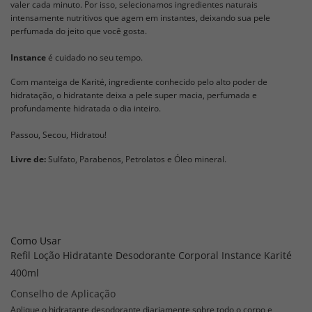
valer cada minuto. Por isso, selecionamos ingredientes naturais
intensamente nutritivos que agem em instantes, deixando sua pele
perfumada do jeito que você gosta.
Instance
é cuidado no seu tempo.
Com manteiga de Karité, ingrediente conhecido pelo alto poder de
hidratação, o hidratante deixa a pele super macia, perfumada e
profundamente hidratada o dia inteiro.
Passou, Secou, Hidratou!
Livre de:
Sulfato, Parabenos, Petrolatos e Óleo mineral.
Como Usar
Refil Loção Hidratante Desodorante Corporal Instance Karité
400ml
Conselho de Aplicação
Aplique o hidratante desodorante diariamente sobre todo o corpo e