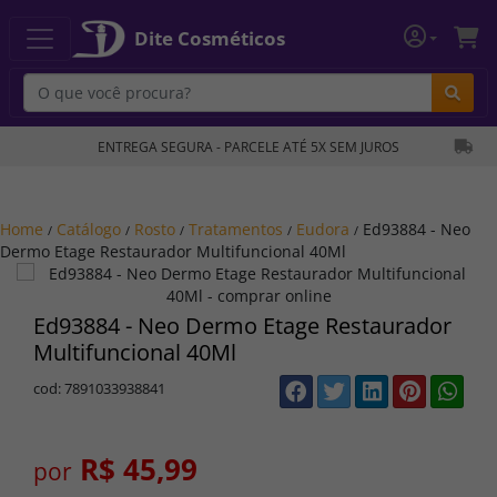
Dite Cosméticos
Bu
ENTREGA SEGURA - PARCELE ATÉ 5X SEM JUROS
Home
Catálogo
Rosto
Tratamentos
Eudora
Ed93884 - Neo
/
/
/
/
/
Dermo Etage Restaurador Multifuncional 40Ml
Ed93884 - Neo Dermo Etage Restaurador
Multifuncional 40Ml
cod: 7891033938841
R$ 45,99
por