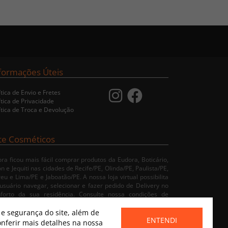
formações Úteis
ítica de Envio e Fretes
ítica de Privacidade
ítica de Troca e Devolução
te Cosméticos
ra ficou mais fácil comprar produtos da Eudora, Boticário,
n e Jequiti nas cidades de Recife/PE, Olinda/PE, Paulista/PE,
eu e Lima/PE e Jaboatão/PE. A nossa loja virtual possibilita
usuário navegar, selecionar e fazer pedido de Delivery no
nforto da sua residência. Consulte nossa condições de
rega.
 segurança do site, além de
ENTENDI
nferir mais detalhes na nossa