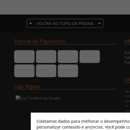
VOLTAR AO TOPO DA PÁGINA
Formas de Pagamento
In
Pol
Pol
Pol
Di
Loja Segura
Ago
Avo
Abr
ao 
co
ent
Coletamos dados para melhorar o desempenho e
personalizar conteúdo e anúncios. Você pode co