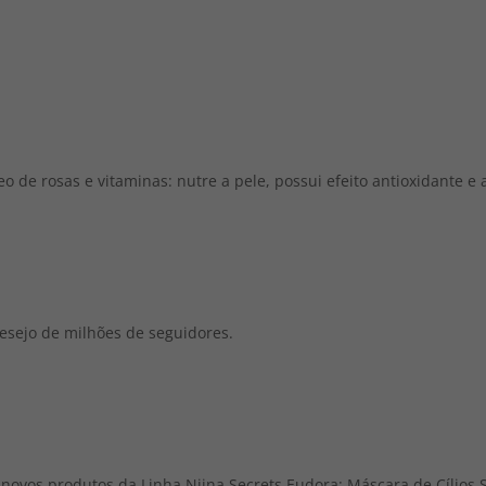
o de rosas e vitaminas: nutre a pele, possui efeito antioxidante e
esejo de milhões de seguidores.
novos produtos da Linha Niina Secrets Eudora: Máscara de Cílios 