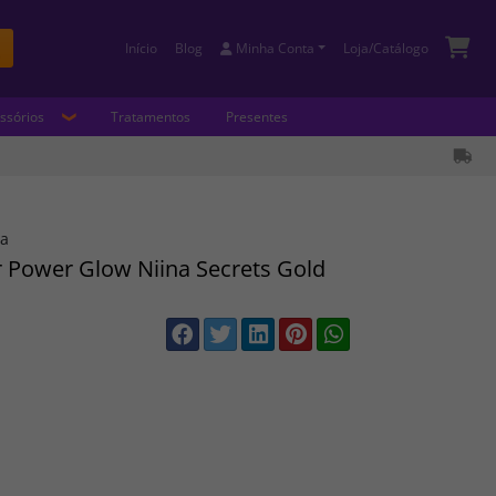
Início
Blog
Minha Conta
Loja/Catálogo
Buscar
ssórios
Tratamentos
Presentes
ra
r Power Glow Niina Secrets Gold