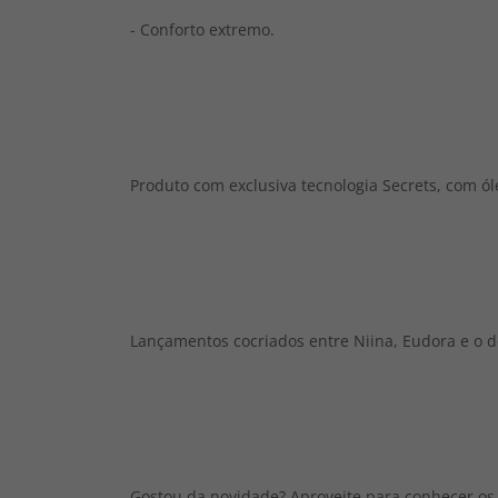
- Conforto extremo.
Produto com exclusiva tecnologia Secrets, com óle
Lançamentos cocriados entre Niina, Eudora e o d
Gostou da novidade? Aproveite para conhecer os 