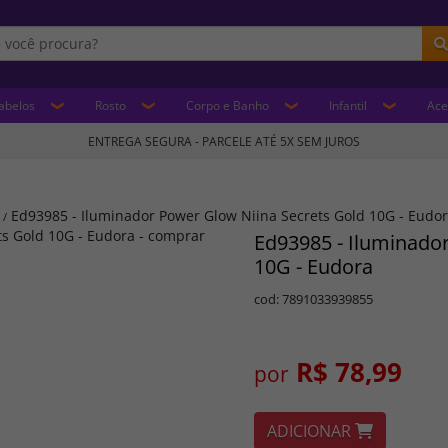
abelos
Rosto
Corpo e Banho
Infantil
Ace
ENTREGA SEGURA - PARCELE ATÉ 5X SEM JUROS
Ed93985 - Iluminador Power Glow Niina Secrets Gold 10G - Eudo
/
Ed93985 - Iluminado
10G - Eudora
cod: 7891033939855
R$ 78,99
por
ADICIONAR