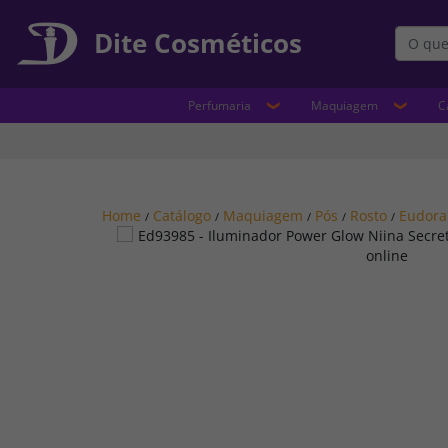
Dite Cosméticos
Perfumaria
Maquiagem
C
Home
Catálogo
Maquiagem
Pós
Rosto
Eudora
/
/
/
/
/