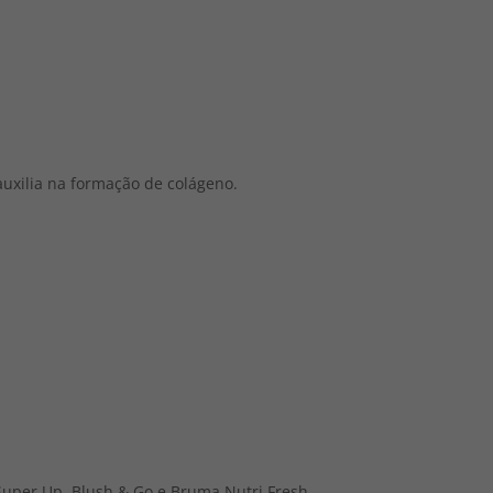
 auxilia na formação de colágeno.
Super Up, Blush & Go e Bruma Nutri Fresh.