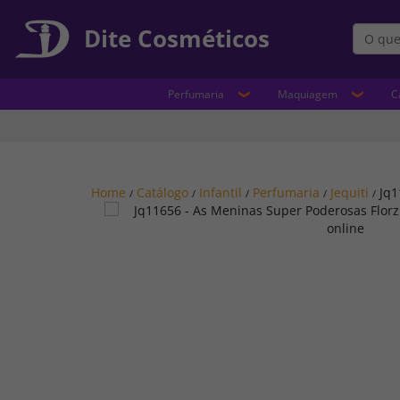
Dite Cosméticos
Perfumaria
Maquiagem
C
Home
Catálogo
Infantil
Perfumaria
Jequiti
Jq1
/
/
/
/
/