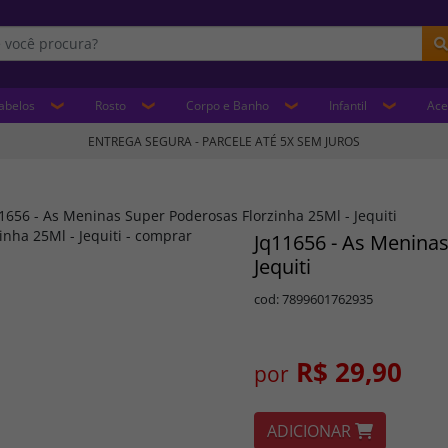
abelos
Rosto
Corpo e Banho
Infantil
Ace
ENTREGA SEGURA - PARCELE ATÉ 5X SEM JUROS
1656 - As Meninas Super Poderosas Florzinha 25Ml - Jequiti
Jq11656 - As Meninas
Jequiti
cod: 7899601762935
R$ 29,90
por
ADICIONAR