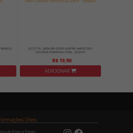
 WHEELS
JQ12774 - BEM-ME-QUER INSPIRE AMOR DEO
COLÔNIA FEMININA 25ML - JEQUITI
R$ 19,90
ADICIONAR
formações Úteis
ítica de Envio e Fretes