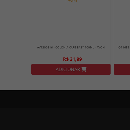
AV1300516 - COLÔNIA CARE BABY 100ML - AVON
JQ11659
R$ 31,99
ADICIONAR