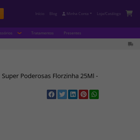
Início
Blog
Minha Conta
Loja/Catálogo
Buscar
ssórios
Tratamentos
Presentes
 Super Poderosas Florzinha 25Ml -