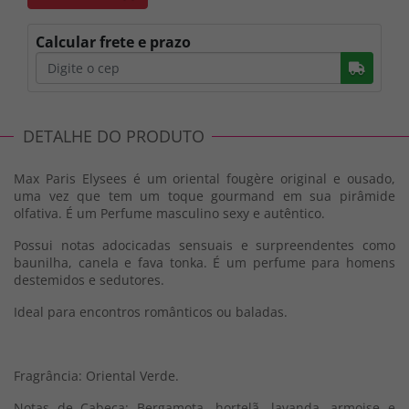
Calcular frete e prazo
Busc
DETALHE DO PRODUTO
Max Paris Elysees é um oriental fougère original e ousado,
uma vez que tem um toque gourmand em sua pirâmide
olfativa. É um Perfume masculino sexy e autêntico.
Possui notas adocicadas sensuais e surpreendentes como
baunilha, canela e fava tonka. É um perfume para homens
destemidos e sedutores.
Ideal para encontros românticos ou baladas.
Fragrância: Oriental Verde.
Notas de Cabeça: Bergamota, hortelã, lavanda, armoise e