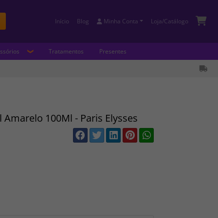
Início
Blog
Minha Conta
Loja/Catálogo
Buscar
ssórios
Tratamentos
Presentes
l Amarelo 100Ml - Paris Elysses