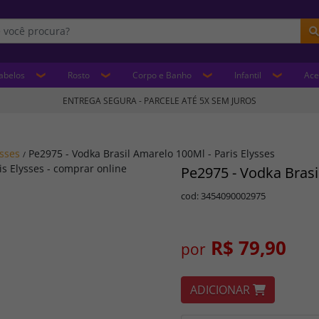
abelos
Rosto
Corpo e Banho
Infantil
Ace
ENTREGA SEGURA - PARCELE ATÉ 5X SEM JUROS
ysses
Pe2975 - Vodka Brasil Amarelo 100Ml - Paris Elysses
/
Pe2975 - Vodka Brasi
cod: 3454090002975
R$ 79,90
por
ADICIONAR