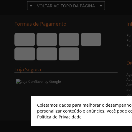
VOLTAR AO TOPO DA PÁGINA
Formas de Pagamento
In
Pol
Pol
Pol
Di
Loja Segura
Ago
Avo
Abr
ao 
co
ent
Coletamos dados para melhorar o desempenho e
personalizar conteúdo e anúncios. Você pode co
Política de Privacidade