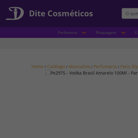
Dite Cosméticos
Perfumaria
Maquiagem
C
Home
Catálogo
Masculino
Perfumaria
Paris El
/
/
/
/