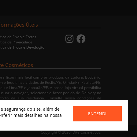
formações Úteis
ítica de Envio e Fretes
ítica de Privacidade
ítica de Troca e Devolução
te Cosméticos
ra ficou mais fácil comprar produtos da Eudora, Boticário,
n e Jequiti nas cidades de Recife/PE, Olinda/PE, Paulista/PE,
eu e Lima/PE e Jaboatão/PE. A nossa loja virtual possibilita
usuário navegar, selecionar e fazer pedido de Delivery no
nforto da sua residência. Consulte nossa condições de
rega.
 segurança do site, além de
ENTENDI
nferir mais detalhes na nossa
Copyright © 2020, Dite Cosméticos.