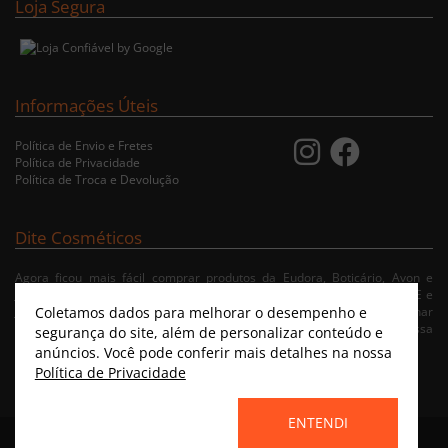
Loja Segura
Informações Úteis
Política de Envio e Fretes
Política de Privacidade
Política de Troca e Devolução
Dite Cosméticos
Agora ficou mais fácil comprar produtos da Eudora, Boticário, Avon e
Jequiti nas cidades de Recife/PE, Olinda/PE, Paulista/PE, Abreu e Lima/PE e
Coletamos dados para melhorar o desempenho e
Jaboatão/PE. A nossa loja virtual possibilita ao usuário navegar, selecionar
e fazer pedido de Delivery no conforto da sua residência. Consulte nossa
segurança do site, além de personalizar conteúdo e
condições de entrega.
anúncios. Você pode conferir mais detalhes na nossa
Política de Privacidade
ENTENDI
Home
|
Instagram
|
Facebook
|
Catálogo Virtual