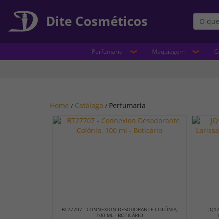
Dite Cosméticos
Perfumaria
Maquiagem
C
Home
Catálogo
Perfumaria
/
/
BT27707 - CONNEXION DESODORANTE COLÔNIA,
JQ12
100 ML - BOTICÁRIO