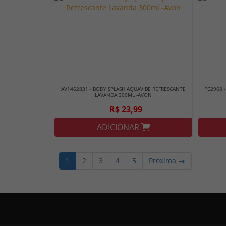
AV1462831 - BODY SPLASH AQUAVIBE REFRESCANTE
PE2968 -
LAVANDA 300ML -AVON
R$ 23,99
ADICIONAR
1
2
3
4
5
Próxima →