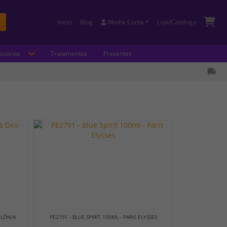
Início
Blog
Minha Conta
Loja/Catálogo
Buscar
ssórios
Tratamentos
Presentes
OLÔNIA
PE2791 - BLUE SPIRIT 100ML - PARIS ELYSSES