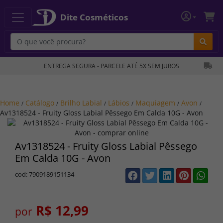
Dite Cosméticos
Bu
ENTREGA SEGURA - PARCELE ATÉ 5X SEM JUROS
Home
Catálogo
Brilho Labial
Lábios
Maquiagem
Avon
/
/
/
/
/
/
Av1318524 - Fruity Gloss Labial Pêssego Em Calda 10G - Avon
Av1318524 - Fruity Gloss Labial Pêssego
Em Calda 10G - Avon
cod: 7909189151134
R$ 12,99
por