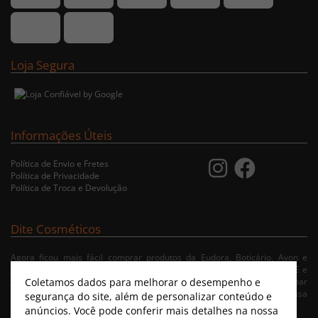
Loja Segura
Informações Úteis
Política de Envio e Fretes
Política de Privacidade
Política de Troca e Devolução
Dite Cosméticos
Agora ficou mais fácil comprar produtos da Eudora, Boticário, Avon e
Jequiti nas cidades de Recife/PE, Olinda/PE, Paulista/PE, Abreu e Lima/PE e
Coletamos dados para melhorar o desempenho e
Jaboatão/PE. A nossa loja virtual possibilita ao usuário navegar, selecionar
e fazer pedido de Delivery no conforto da sua residência. Consulte nossa
segurança do site, além de personalizar conteúdo e
condições de entrega.
anúncios. Você pode conferir mais detalhes na nossa