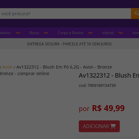
abelos
Rosto
Corpo e Banho
Infantil
Ace
ENTREGA SEGURA - PARCELE ATÉ 5X SEM JUROS
Avon
Av1322312 - Blush Em Pó 6,2G - Avon - Bronze
/
/
Av1322312 - Blush Em
cod: 7909189154739
R$ 49,99
por
ADICIONAR