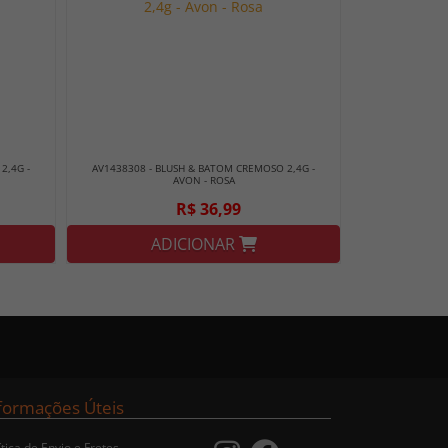
2,4G -
AV1438308 - BLUSH & BATOM CREMOSO 2,4G -
AVON - ROSA
R$ 36,99
ADICIONAR
formações Úteis
ítica de Envio e Fretes