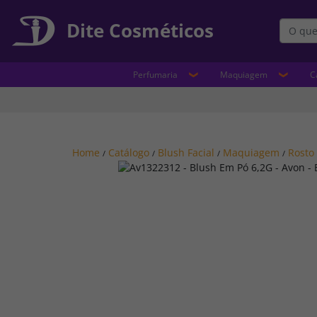
Dite Cosméticos
Perfumaria
Maquiagem
C
Home
Catálogo
Blush Facial
Maquiagem
Rosto
/
/
/
/