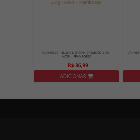
AV1440676 - BLUSH & BATOM CREMOSO 2,4G -
AV1459
AVON - FRAMBOESA
R$ 36,99
ADICIONAR