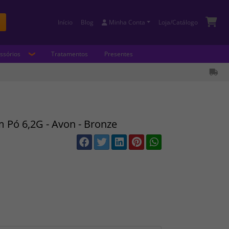
Início
Blog
Minha Conta
Loja/Catálogo
Buscar
ssórios
Tratamentos
Presentes
 Pó 6,2G - Avon - Bronze