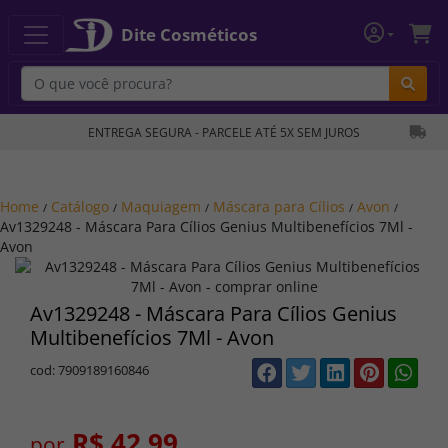
Dite Cosméticos
Bu
ENTREGA SEGURA - PARCELE ATÉ 5X SEM JUROS
Home
Catálogo
Maquiagem
Máscara para Cílios
Avon
/
/
/
/
/
Av1329248 - Máscara Para Cílios Genius Multibenefícios 7Ml -
Avon
Av1329248 - Máscara Para Cílios Genius
Multibenefícios 7Ml - Avon
cod: 7909189160846
R$ 42,99
por