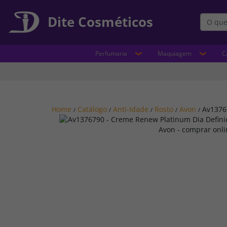
Dite Cosméticos
Perfumaria
Maquiagem
C
Home
Catálogo
Anti-Idade
Rosto
Avon
Av1376
/
/
/
/
/