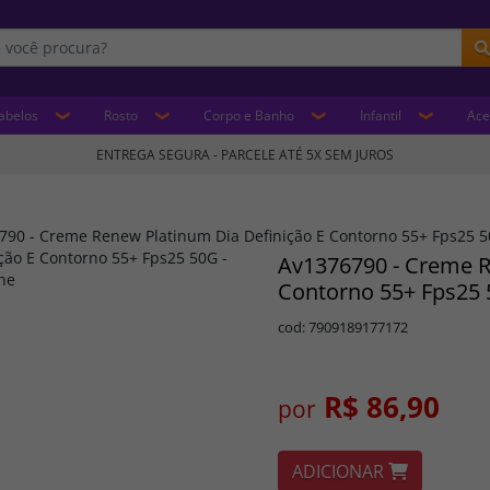
abelos
Rosto
Corpo e Banho
Infantil
Ace
ENTREGA SEGURA - PARCELE ATÉ 5X SEM JUROS
790 - Creme Renew Platinum Dia Definição E Contorno 55+ Fps25 5
Av1376790 - Creme R
Contorno 55+ Fps25 
cod: 7909189177172
R$ 86,90
por
ADICIONAR