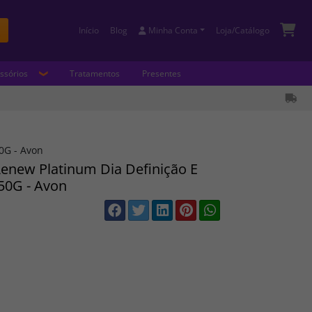
Início
Blog
Minha Conta
Loja/Catálogo
Buscar
ssórios
Tratamentos
Presentes
0G - Avon
enew Platinum Dia Definição E
50G - Avon