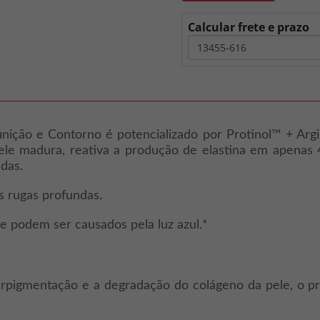
Calcular frete e prazo
ção e Contorno é potencializado por Protinol™ + Argini
le madura, reativa a produção de elastina em apenas 
das.
s rugas profundas.
ue podem ser causados pela luz azul.*
perpigmentação e a degradação do colágeno da pele, o pr