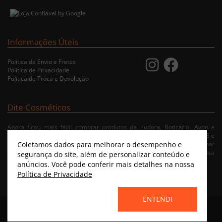
Informações Úteis
Política de Envio e Fretes
Política de Privacidade
Política de Troca e Devolução
Dite Cosméticos
Agora ficou mais fácil comprar produtos da Eudora, Boticário, Avon e
Jequiti nas cidades de Recife/PE, Olinda/PE, Paulista/PE, Abreu e Lima/PE e
Coletamos dados para melhorar o desempenho e
Jaboatão/PE. A nossa loja virtual possibilita ao usuário navegar, selecionar
e fazer pedido de Delivery no conforto da sua residência. Consulte nossa
segurança do site, além de personalizar conteúdo e
condições de entrega.
anúncios. Você pode conferir mais detalhes na nossa
Política de Privacidade
ENTENDI
Home
|
Instagram
|
Facebook
|
Catálogo Virtual