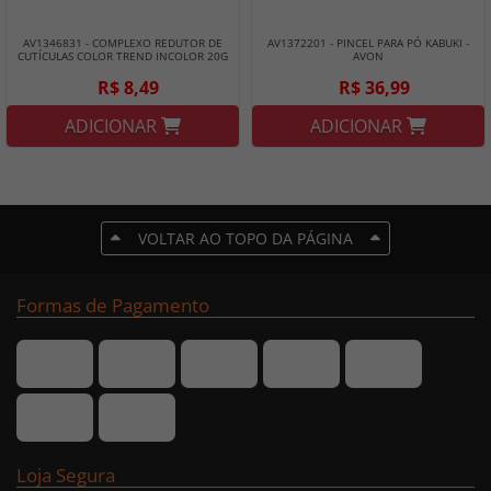
AV1346831 - COMPLEXO REDUTOR DE
AV1372201 - PINCEL PARA PÓ KABUKI -
CUTÍCULAS COLOR TREND INCOLOR 20G
AVON
- AVON
R$ 8,49
R$ 36,99
ADICIONAR
ADICIONAR
VOLTAR AO TOPO DA PÁGINA
Formas de Pagamento
Loja Segura