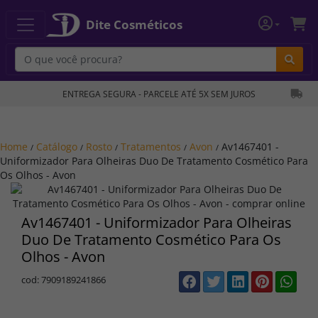
Dite Cosméticos
Bu
ENTREGA SEGURA - PARCELE ATÉ 5X SEM JUROS
Home
Catálogo
Rosto
Tratamentos
Avon
Av1467401 -
/
/
/
/
/
Uniformizador Para Olheiras Duo De Tratamento Cosmético Para
Os Olhos - Avon
Av1467401 - Uniformizador Para Olheiras
Duo De Tratamento Cosmético Para Os
Olhos - Avon
cod: 7909189241866