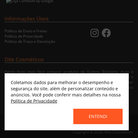
Informações Úteis
Política de Envio e Fretes
Política de Privacidade
Política de Troca e Devolução
Dite Cosméticos
Agora ficou mais fácil comprar produtos da Eudora, Boticário, Avon e
Jequiti nas cidades de Recife/PE, Olinda/PE, Paulista/PE, Abreu e Lima/PE e
Coletamos dados para melhorar o desempenho e
Jaboatão/PE. A nossa loja virtual possibilita ao usuário navegar, selecionar
e fazer pedido de Delivery no conforto da sua residência. Consulte nossa
segurança do site, além de personalizar conteúdo e
condições de entrega.
anúncios. Você pode conferir mais detalhes na nossa
Política de Privacidade
ENTENDI
Home
|
Instagram
|
Facebook
|
Catálogo Virtual
Copyright © 2020, Dite Cosméticos.