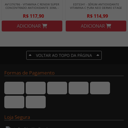
AV1376786 - VITAMINA C RENEW SUPER
ED73341 - SÉRUM ANTIOXIDANTE
CONCENTRADO ANTIOXIDANTE 30ML -
VITAMINA C PURA NEO DERMO ETAGE
AVON
PRÓ 30G - EUDORA
R$ 117,90
R$ 114,99
ADICIONAR
ADICIONAR
VOLTAR AO TOPO DA PÁGINA
Formas de Pagamento
Loja Segura