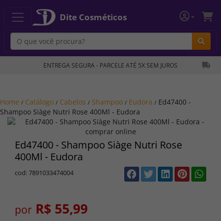
Dite Cosméticos
Bu
ENTREGA SEGURA - PARCELE ATÉ 5X SEM JUROS
Home
Catálogo
Cabelos
Shampoo
Eudora
Ed47400 -
/
/
/
/
/
Shampoo Siàge Nutri Rose 400Ml - Eudora
Ed47400 - Shampoo Siàge Nutri Rose
400Ml - Eudora
cod: 7891033474004
R$ 55,99
por