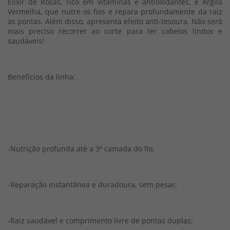
Elixir de Rosas, rico em vitaminas e antioxidantes, e Argila
Vermelha, que nutre os fios e repara profundamente da raiz
às pontas. Além disso, apresenta efeito anti-tesoura. Não será
mais preciso recorrer ao corte para ter cabelos lindos e
saudáveis!
Benefícios da linha:
-Nutrição profunda até a 3ª camada do fio;
-Reparação instantânea e duradoura, sem pesar;
-Raiz saudável e comprimento livre de pontas duplas;