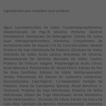
Ingredientes que compõem esse produto
Água; Lauriletersulfato De Sódio; Cocoamidopropilbetaína;
Oleato/Cocoato De Peg-18 Glicerila; Perfume; Glicerol;
Fenoxietanol; Diestearato De Etilenoglicol; Cloreto De Goma
Guar Hidroxipropiltrimônio; Alantoína; Crospolímero De
Acrilatos/Acrilato De Alquila C10-30; Coco-Glicosídeo; Abietoil
Proteína De Soja Hidrolisada De Potássio; Gliconato De Sódio;
Hidróxido De Sódio; Ácido Láctico; Monoleato De Glicerila;
Monoestearato De Glicerila; Benzoato De Sódio; Caulim;
Proteína De Triticum Vulgare; Propilenoglicol; Ácido Cítrico;
Ácido Benzoico; Polissorbato 20; Álcool Etílico; Extrato Da Flor
De Rosa Centifolia; Edetato De Sódio; Metilpropanodiol;
Amido; Polissorbato 80; Extrato De Cystoseira Compressa;
Gluconolactona; Caprililglicol; 1,2-Hexanodiol; Sorbato De
Potássio; Goma Da Caesalpinia Spinosa; Álcool Benzílico; 4-
Terpineol; Proteína De Soja Hidrolisada; Proteína De Milho
Hidrolisada; Glúten De Trigo Hidrolisado; Álcool Feniletílico;
Ácido Deidroacético ; Gliconato De Cálcio; Extrato Da Casca De
Salix Alba; Salicilato De Benzila; Hidroxicitronelal; Limoneno;