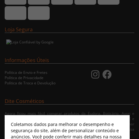
Loja Segura
Informações Úteis
Política de Envio e Fretes
Política de Privacidade
Política de Troca e Devolução
Dite Cosméticos
Agora ficou mais fácil comprar produtos da Eudora, Boticário, Avon e
Jequiti nas cidades de Recife/PE, Olinda/PE, Paulista/PE, Abreu e Lima/PE e
Coletamos dados para melhorar o desempenho e
Jaboatão/PE. A nossa loja virtual possibilita ao usuário navegar, selecionar
e fazer pedido de Delivery no conforto da sua residência. Consulte nossa
segurança do site, além de personalizar conteúdo e
condições de entrega.
anúncios. Você pode conferir mais detalhes na nossa