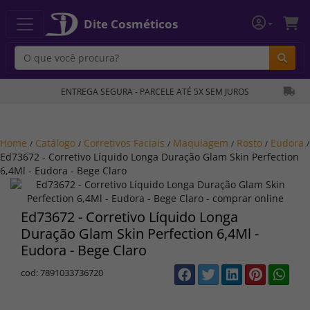
Dite Cosméticos
Bu
ENTREGA SEGURA - PARCELE ATÉ 5X SEM JUROS
Home
Catálogo
Corretivos Faciais
Maquiagem
Rosto
Eudora
/
/
/
/
/
/
Ed73672 - Corretivo Líquido Longa Duração Glam Skin Perfection
6,4Ml - Eudora - Bege Claro
Ed73672 - Corretivo Líquido Longa
Duração Glam Skin Perfection 6,4Ml -
Eudora - Bege Claro
cod: 7891033736720