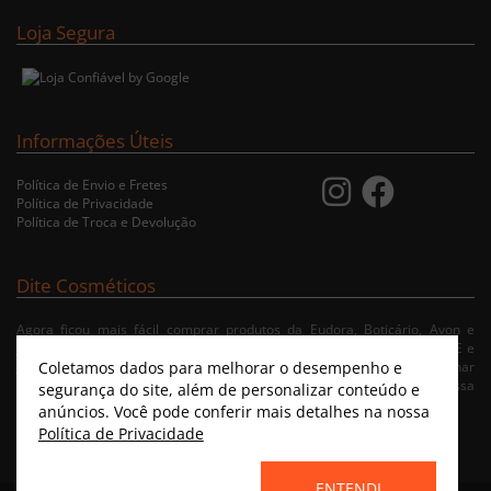
Loja Segura
Informações Úteis
Política de Envio e Fretes
Política de Privacidade
Política de Troca e Devolução
Dite Cosméticos
Agora ficou mais fácil comprar produtos da Eudora, Boticário, Avon e
Jequiti nas cidades de Recife/PE, Olinda/PE, Paulista/PE, Abreu e Lima/PE e
Coletamos dados para melhorar o desempenho e
Jaboatão/PE. A nossa loja virtual possibilita ao usuário navegar, selecionar
e fazer pedido de Delivery no conforto da sua residência. Consulte nossa
segurança do site, além de personalizar conteúdo e
condições de entrega.
anúncios. Você pode conferir mais detalhes na nossa
Política de Privacidade
ENTENDI