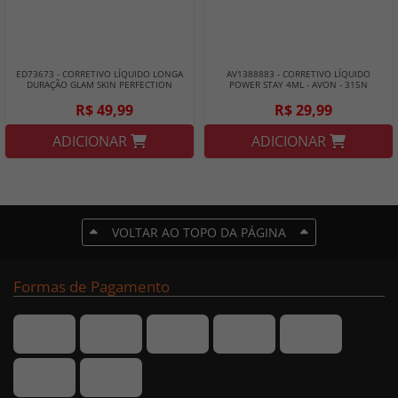
ED73673 - CORRETIVO LÍQUIDO LONGA
AV1388883 - CORRETIVO LÍQUIDO
DURAÇÃO GLAM SKIN PERFECTION
POWER STAY 4ML - AVON - 315N
6,4ML - EUDORA - BEGE
R$ 49,99
R$ 29,99
ADICIONAR
ADICIONAR
VOLTAR AO TOPO DA PÁGINA
Formas de Pagamento