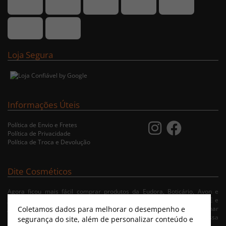
Loja Segura
Informações Úteis
Política de Envio e Fretes
Política de Privacidade
Política de Troca e Devolução
Dite Cosméticos
Agora ficou mais fácil comprar produtos da Eudora, Boticário, Avon e
Jequiti nas cidades de Recife/PE, Olinda/PE, Paulista/PE, Abreu e Lima/PE e
Coletamos dados para melhorar o desempenho e
Jaboatão/PE. A nossa loja virtual possibilita ao usuário navegar, selecionar
e fazer pedido de Delivery no conforto da sua residência. Consulte nossa
segurança do site, além de personalizar conteúdo e
condições de entrega.