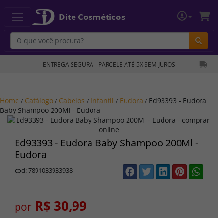
Dite Cosméticos
Bu
ENTREGA SEGURA - PARCELE ATÉ 5X SEM JUROS
Home
Catálogo
Cabelos
Infantil
Eudora
Ed93393 - Eudora
/
/
/
/
/
Baby Shampoo 200Ml - Eudora
Ed93393 - Eudora Baby Shampoo 200Ml -
Eudora
cod: 7891033933938
R$ 30,99
por