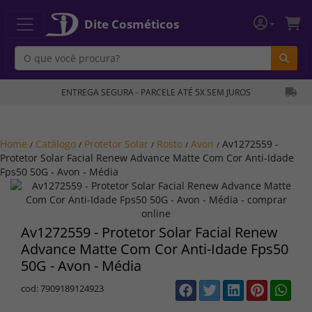
Dite Cosméticos
Bu
ENTREGA SEGURA - PARCELE ATÉ 5X SEM JUROS
Home
Catálogo
Protetor Solar
Rosto
Avon
Av1272559 -
/
/
/
/
/
Protetor Solar Facial Renew Advance Matte Com Cor Anti-Idade
Fps50 50G - Avon - Média
Av1272559 - Protetor Solar Facial Renew
Advance Matte Com Cor Anti-Idade Fps50
50G - Avon - Média
cod: 7909189124923