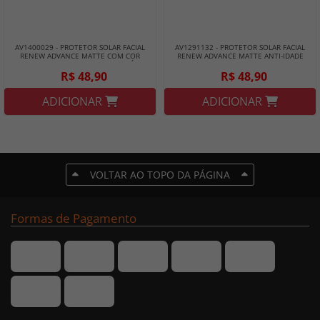
AV1400029 - PROTETOR SOLAR FACIAL
AV1291132 - PROTETOR SOLAR FACIAL
RENEW ADVANCE MATTE COM COR
RENEW ADVANCE MATTE ANTI-IDADE
ANTI-IDADE FPS50 50G - AVON - MÉDIO
ANTIOLIOSIDADE FPS50 50G - AVON
ESCURO
R$ 48,90
R$ 48,90
ADICIONAR
ADICIONAR
VOLTAR AO TOPO DA PÁGINA
Formas de Pagamento