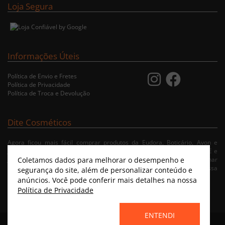
Loja Segura
Informações Úteis
Política de Envio e Fretes
Política de Privacidade
Política de Troca e Devolução
Dite Cosméticos
Agora ficou mais fácil comprar produtos da Eudora, Boticário, Avon e
Jequiti nas cidades de Recife/PE, Olinda/PE, Paulista/PE, Abreu e Lima/PE e
Coletamos dados para melhorar o desempenho e
Jaboatão/PE. A nossa loja virtual possibilita ao usuário navegar, selecionar
e fazer pedido de Delivery no conforto da sua residência. Consulte nossa
segurança do site, além de personalizar conteúdo e
condições de entrega.
anúncios. Você pode conferir mais detalhes na nossa
Política de Privacidade
ENTENDI
Home
|
Instagram
|
Facebook
|
Catálogo Virtual